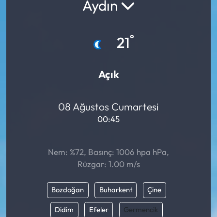
Aydın
°
21
Açık
08 Ağustos Cumartesi
00:45
Nem: %72, Basınç: 1006 hpa hPa,
Rüzgar: 1.00 m/s
Bozdoğan
Buharkent
Çine
Didim
Efeler
Germencik