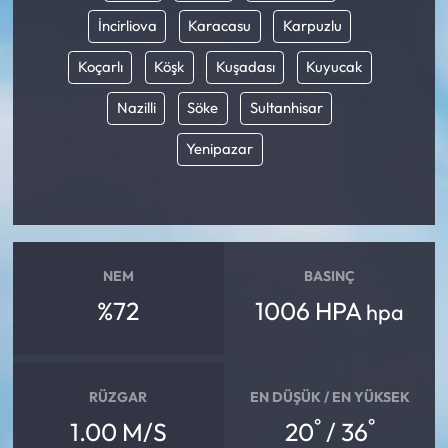
İncirliova
Karacasu
Karpuzlu
Koçarlı
Köşk
Kuşadası
Kuyucak
Nazilli
Söke
Sultanhisar
Yenipazar
NEM
BASINÇ
%72
1006 HPA
hpa
RÜZGAR
EN DÜŞÜK / EN YÜKSEK
°
°
1.00 M/S
20
/ 36