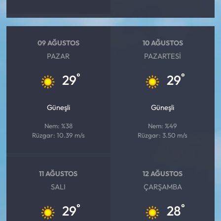
09 AĞUSTOS
10 AĞUSTOS
PAZAR
PAZARTESI
°
°
29
29
Güneşli
Güneşli
Nem: %38
Nem: %49
Rüzgar: 10.39 m/s
Rüzgar: 3.50 m/s
11 AĞUSTOS
12 AĞUSTOS
SALI
ÇARŞAMBA
°
°
29
28