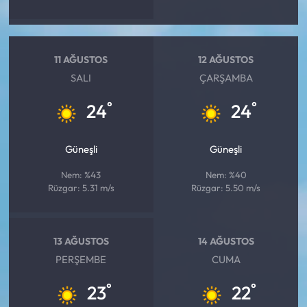
11 AĞUSTOS
12 AĞUSTOS
SALI
ÇARŞAMBA
°
°
24
24
Güneşli
Güneşli
Nem: %43
Nem: %40
Rüzgar: 5.31 m/s
Rüzgar: 5.50 m/s
13 AĞUSTOS
14 AĞUSTOS
PERŞEMBE
CUMA
°
°
23
22