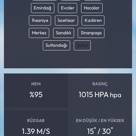
Emirdağ
Evciler
Hocalar
İhsaniye
İscehisar
Kızılören
Merkez
Sandıklı
Sinanpaşa
Sultandağı
Şuhut
NEM
BASINÇ
%95
1015 HPA
hpa
RÜZGAR
EN DÜŞÜK / EN YÜKSEK
°
°
1.39 M/S
15
/ 30