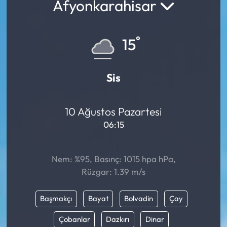
Afyonkarahisar
°
15
Sis
10 Ağustos Pazartesi
06:15
Nem: %95, Basınç: 1015 hpa hPa,
Rüzgar: 1.39 m/s
Başmakçı
Bayat
Bolvadin
Çay
Çobanlar
Dazkırı
Dinar