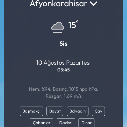
Afyonkarahisar
°
15
Sis
10 Ağustos Pazartesi
05:45
Nem: %94, Basınç: 1015 hpa hPa,
Rüzgar: 1.69 m/s
Başmakçı
Bayat
Bolvadin
Çay
Çobanlar
Dazkırı
Dinar