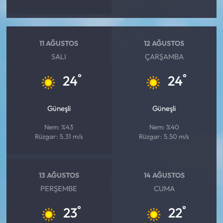
11 AĞUSTOS
12 AĞUSTOS
SALI
ÇARŞAMBA
°
°
24
24
Güneşli
Güneşli
Nem: %43
Nem: %40
Rüzgar: 5.31 m/s
Rüzgar: 5.50 m/s
13 AĞUSTOS
14 AĞUSTOS
PERŞEMBE
CUMA
°
°
23
22