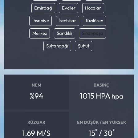
Emirdağ
Evciler
Hocalar
İhsaniye
İscehisar
Kızılören
Merkez
Sandıklı
Sinanpaşa
Sultandağı
Şuhut
NEM
BASINÇ
%94
1015 HPA
hpa
RÜZGAR
EN DÜŞÜK / EN YÜKSEK
°
°
1.69 M/S
15
/ 30