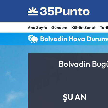
Ana Sayfa
Gündem
Kültür-Sanat
Tari
Bolvadin Hava Durum
Bolvadin Bugü
ŞU AN