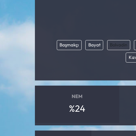
Başmakçı
Bayat
Bolvadin
Kız
NEM
%24