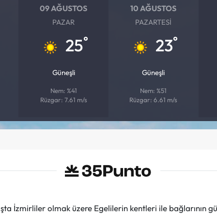
09 AĞUSTOS
10 AĞUSTOS
PAZAR
PAZARTESI
°
°
25
23
Güneşli
Güneşli
Nem: %41
Nem: %51
Rüzgar: 7.61 m/s
Rüzgar: 6.61 m/s
ta İzmirliler olmak üzere Egelilerin kentleri ile bağlarını