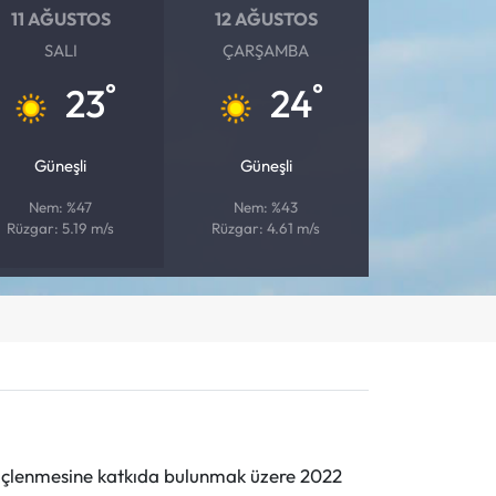
11 AĞUSTOS
12 AĞUSTOS
SALI
ÇARŞAMBA
°
°
23
24
Güneşli
Güneşli
Nem: %47
Nem: %43
Rüzgar: 5.19 m/s
Rüzgar: 4.61 m/s
n güçlenmesine katkıda bulunmak üzere 2022