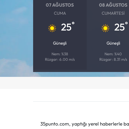
07 AĞUSTOS
08 AĞUSTOS
CUMA
CUMARTESI
°
°
25
25
Güneşli
Güneşli
Nem: %38
Nem: %40
Rüzgar: 6.00 m/s
Rüzgar: 8.31 m/s
35punto.com, yaptığı yerel haberlerle baş