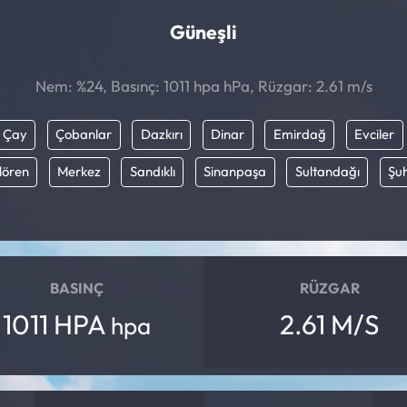
Güneşli
Nem: %24, Basınç: 1011 hpa hPa, Rüzgar: 2.61 m/s
Çay
Çobanlar
Dazkırı
Dinar
Emirdağ
Evciler
ılören
Merkez
Sandıklı
Sinanpaşa
Sultandağı
Şu
BASINÇ
RÜZGAR
1011 HPA
2.61 M/S
hpa