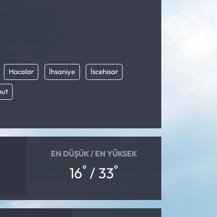
Hocalar
İhsaniye
İscehisar
hut
EN DÜŞÜK / EN YÜKSEK
°
°
16
/ 33