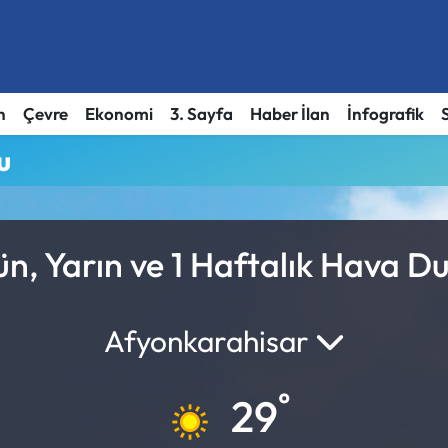
h
Çevre
Ekonomi
3. Sayfa
Haber İlan
İnfografik
u
n, Yarın ve 1 Haftalık Hava 
Afyonkarahisar
°
29