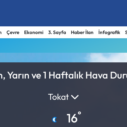
h
Çevre
Ekonomi
3. Sayfa
Haber İlan
İnfografik
, Yarın ve 1 Haftalık Hava Du
Tokat
°
16