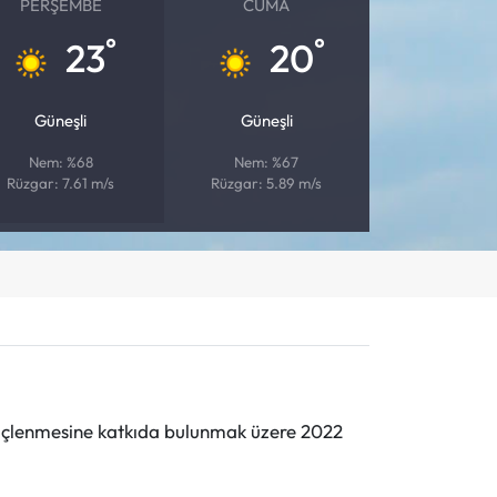
PERŞEMBE
CUMA
°
°
23
20
Güneşli
Güneşli
Nem: %68
Nem: %67
Rüzgar: 7.61 m/s
Rüzgar: 5.89 m/s
n güçlenmesine katkıda bulunmak üzere 2022