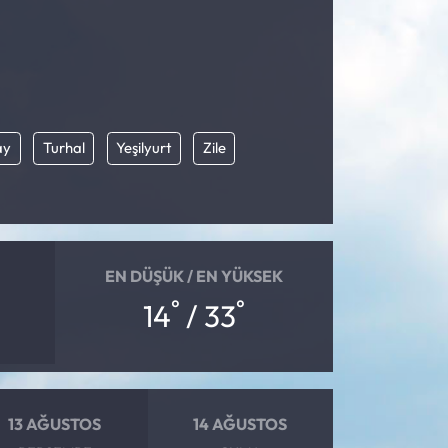
ay
Turhal
Yeşilyurt
Zile
EN DÜŞÜK / EN YÜKSEK
°
°
14
/ 33
13 AĞUSTOS
14 AĞUSTOS