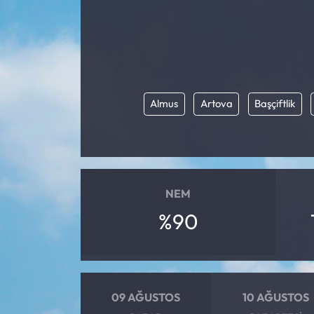
Almus
Artova
Başçiftlik
NEM
%90
09 AĞUSTOS
10 AĞUSTOS