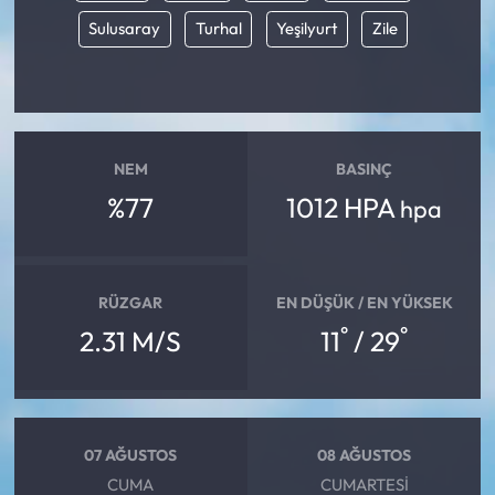
Sulusaray
Turhal
Yeşilyurt
Zile
NEM
BASINÇ
%77
1012 HPA
hpa
RÜZGAR
EN DÜŞÜK / EN YÜKSEK
°
°
2.31 M/S
11
/ 29
07 AĞUSTOS
08 AĞUSTOS
CUMA
CUMARTESI