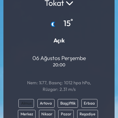
Tokat
°
15
Açık
06 Ağustos Perşembe
20:00
Nem: %77, Basınç: 1012 hpa hPa,
Rüzgar: 2.31 m/s
Almus
Artova
Başçiftlik
Erbaa
Merkez
Niksar
Pazar
Reşadiye