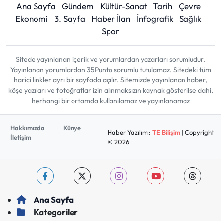
Ana Sayfa
Gündem
Kültür-Sanat
Tarih
Çevre
Ekonomi
3. Sayfa
Haber İlan
İnfografik
Sağlık
Spor
Sitede yayınlanan içerik ve yorumlardan yazarları sorumludur.
Yayınlanan yorumlardan 35Punto sorumlu tutulamaz. Sitedeki tüm
harici linkler ayrı bir sayfada açılır. Sitemizde yayınlanan haber,
köşe yazıları ve fotoğraflar izin alınmaksızın kaynak gösterilse dahi,
herhangi bir ortamda kullanılamaz ve yayınlanamaz
Hakkımızda
Künye
Haber Yazılımı:
TE Bilişim
| Copyright
İletişim
© 2026
Ana Sayfa
Kategoriler