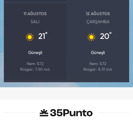
11 AĞUSTOS
12 AĞUSTOS
SALI
ÇARŞAMBA
°
°
21
20
Güneşli
Güneşli
Nem: %72
Nem: %72
Rüzgar: 7.50 m/s
Rüzgar: 8.31 m/s