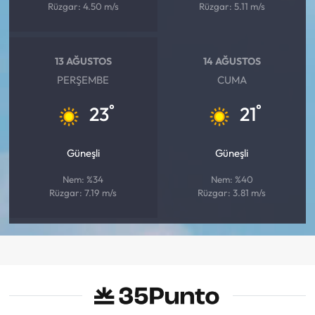
Rüzgar: 4.50 m/s
Rüzgar: 5.11 m/s
13 AĞUSTOS
14 AĞUSTOS
PERŞEMBE
CUMA
°
°
23
21
Güneşli
Güneşli
Nem: %34
Nem: %40
Rüzgar: 7.19 m/s
Rüzgar: 3.81 m/s