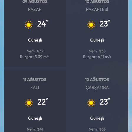
09 AĞUSTOS
10 AĞUSTOS
PAZAR
PAZARTESI
°
°
24
23
Güneşli
Güneşli
Nem: %37
Nem: %38
Rüzgar: 5.39 m/s
Rüzgar: 6.11 m/s
11 AĞUSTOS
12 AĞUSTOS
SALI
ÇARŞAMBA
°
°
22
23
Güneşli
Güneşli
Nem: %41
Nem: %36