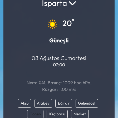
Isparta
°
20
Güneşli
08 Ağustos Cumartesi
07:00
Nem: %41, Basınç: 1009 hpa hPa,
Rüzgar: 1.00 m/s
Aksu
Atabey
Eğirdir
Gelendost
Gönen
Keçiborlu
Merkez