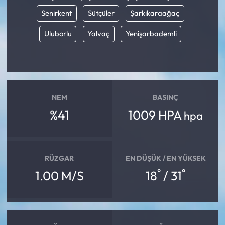
Senirkent
Sütçüler
Şarkikaraağaç
Uluborlu
Yalvaç
Yenişarbademli
NEM
BASINÇ
%41
1009 HPA
hpa
RÜZGAR
EN DÜŞÜK / EN YÜKSEK
°
°
1.00 M/S
18
/ 31