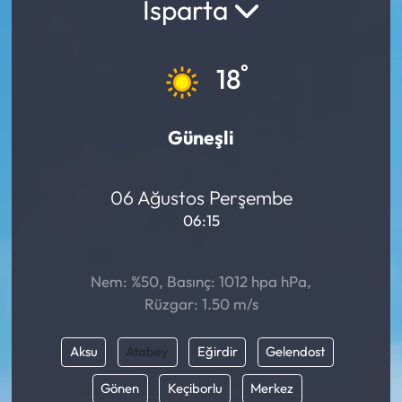
Isparta
°
18
Güneşli
06 Ağustos Perşembe
06:15
Nem: %50, Basınç: 1012 hpa hPa,
Rüzgar: 1.50 m/s
Aksu
Atabey
Eğirdir
Gelendost
Gönen
Keçiborlu
Merkez