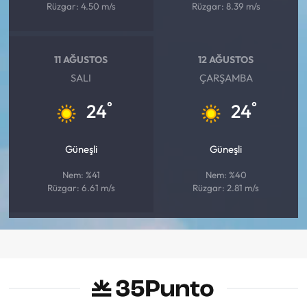
Rüzgar: 4.50 m/s
Rüzgar: 8.39 m/s
11 AĞUSTOS
12 AĞUSTOS
SALI
ÇARŞAMBA
°
°
24
24
Güneşli
Güneşli
Nem: %41
Nem: %40
Rüzgar: 6.61 m/s
Rüzgar: 2.81 m/s