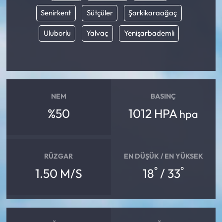
Senirkent
Sütçüler
Şarkikaraağaç
Uluborlu
Yalvaç
Yenişarbademli
NEM
BASINÇ
%50
1012 HPA
hpa
RÜZGAR
EN DÜŞÜK / EN YÜKSEK
°
°
1.50 M/S
18
/ 33