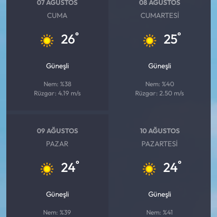
07 AĞUSTOS
08 AĞUSTOS
CUMA
CUMARTESI
°
°
26
25
Güneşli
Güneşli
Nem: %38
Nem: %40
Rüzgar: 4.19 m/s
Rüzgar: 2.50 m/s
09 AĞUSTOS
10 AĞUSTOS
PAZAR
PAZARTESI
°
°
24
24
Güneşli
Güneşli
Nem: %39
Nem: %41