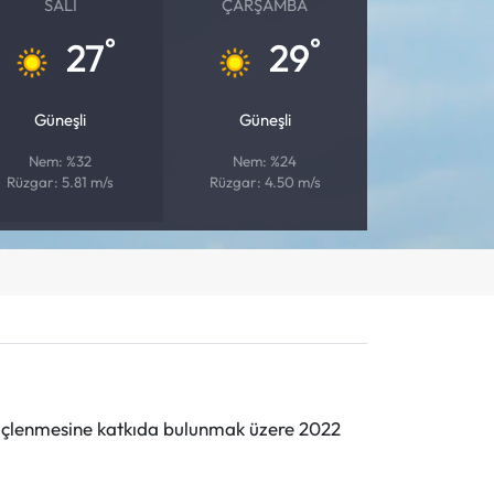
SALI
ÇARŞAMBA
°
°
27
29
Güneşli
Güneşli
Nem: %32
Nem: %24
Rüzgar: 5.81 m/s
Rüzgar: 4.50 m/s
n güçlenmesine katkıda bulunmak üzere 2022