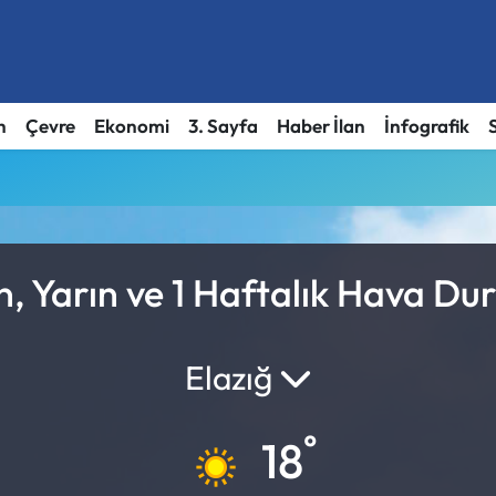
h
Çevre
Ekonomi
3. Sayfa
Haber İlan
İnfografik
n, Yarın ve 1 Haftalık Hava D
Elazığ
°
18