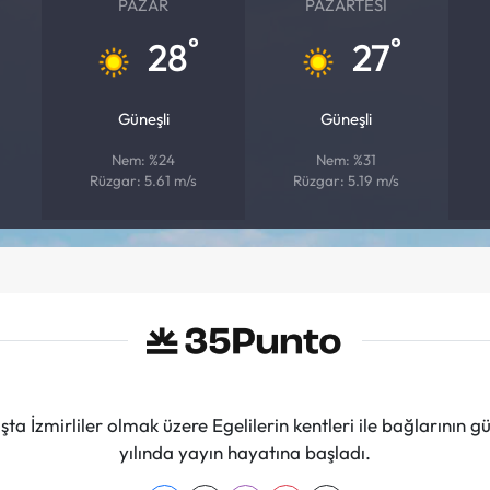
PAZAR
PAZARTESI
°
°
28
27
Güneşli
Güneşli
Nem: %24
Nem: %31
Rüzgar: 5.61 m/s
Rüzgar: 5.19 m/s
ta İzmirliler olmak üzere Egelilerin kentleri ile bağlarını
yılında yayın hayatına başladı.