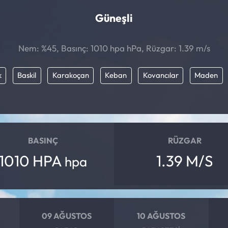
Güneşli
Nem: %45, Basınç: 1010 hpa hPa, Rüzgar: 1.39 m/s
k
Baskil
Karakoçan
Keban
Kovancılar
Maden
BASINÇ
RÜZGAR
1010 HPA
1.39 M/S
hpa
09 AĞUSTOS
10 AĞUSTOS