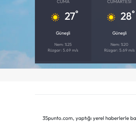
CUMA
CUMARTESI
°
°
27
28
Güneşli
Güneşli
Nem: %25
Nem: %20
Rüzgar: 5.69 m/s
Rüzgar: 5.69 m/s
35punto.com, yaptığı yerel haberlerle baş