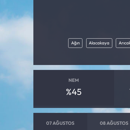
Ağın
Alacakaya
Arıca
NEM
%45
07 AĞUSTOS
08 AĞUSTOS