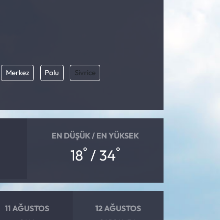
Merkez
Palu
Sivrice
EN DÜŞÜK / EN YÜKSEK
°
°
18
/ 34
11 AĞUSTOS
12 AĞUSTOS