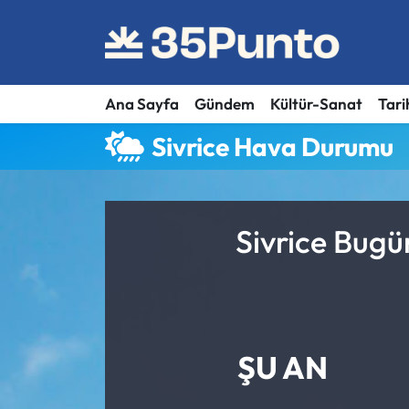
Ana Sayfa
Gündem
Kültür-Sanat
Tari
Sivrice Hava Durumu
Sivrice Bugü
ŞU AN