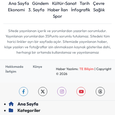
Ana Sayfa
Gündem
Kültür-Sanat
Tarih
Çevre
Ekonomi
3. Sayfa
Haber İlan
İnfografik
Sağlık
Spor
Sitede yayınlanan içerik ve yorumlardan yazarları sorumludur.
Yayınlanan yorumlardan 35Punto sorumlu tutulamaz. Sitedeki tüm
harici linkler ayrı bir sayfada açılır. Sitemizde yayınlanan haber,
köşe yazıları ve fotoğraflar izin alınmaksızın kaynak gösterilse dahi,
herhangi bir ortamda kullanılamaz ve yayınlanamaz
Hakkımızda
Künye
Haber Yazılımı:
TE Bilişim
| Copyright
İletişim
© 2026
Ana Sayfa
Kategoriler