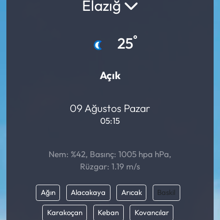
Elazığ
°
25
Açık
09 Ağustos Pazar
05:15
Nem: %42, Basınç: 1005 hpa hPa,
Rüzgar: 1.19 m/s
Ağın
Alacakaya
Arıcak
Baskil
Karakoçan
Keban
Kovancılar