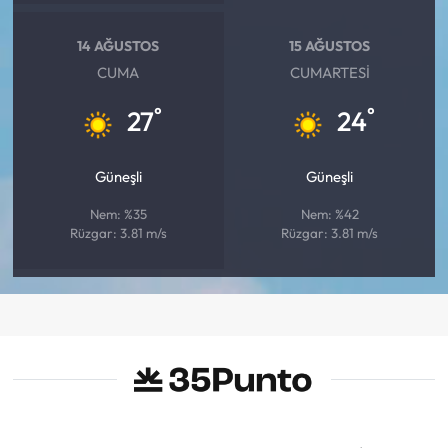
14 AĞUSTOS
15 AĞUSTOS
CUMA
CUMARTESI
°
°
27
24
Güneşli
Güneşli
Nem: %35
Nem: %42
Rüzgar: 3.81 m/s
Rüzgar: 3.81 m/s