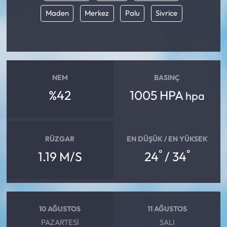
Maden
Merkez
Palu
Sivrice
NEM
BASINÇ
%42
1005 HPA
hpa
RÜZGAR
EN DÜŞÜK / EN YÜKSEK
°
°
1.19 M/S
24
/ 34
10 AĞUSTOS
11 AĞUSTOS
PAZARTESI
SALI