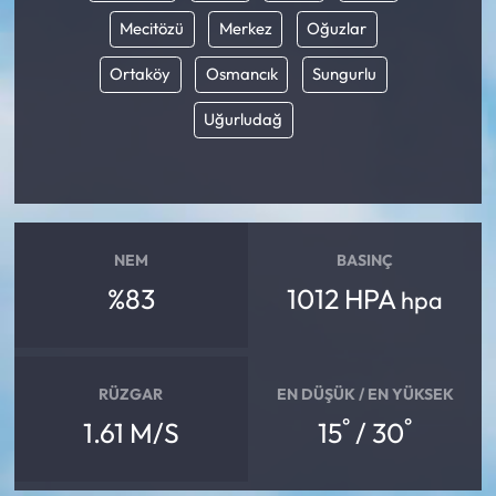
Mecitözü
Merkez
Oğuzlar
Ortaköy
Osmancık
Sungurlu
Uğurludağ
NEM
BASINÇ
%83
1012 HPA
hpa
RÜZGAR
EN DÜŞÜK / EN YÜKSEK
°
°
1.61 M/S
15
/ 30