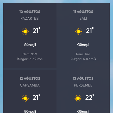
10 AĞUSTOS
11 AĞUSTOS
PAZARTESI
SALI
°
°
21
21
Güneşli
Güneşli
Nem: %59
Nem: %61
Rüzgar: 6.69 m/s
Rüzgar: 6.89 m/s
12 AĞUSTOS
13 AĞUSTOS
ÇARŞAMBA
PERŞEMBE
°
°
21
22
Güneşli
Güneşli