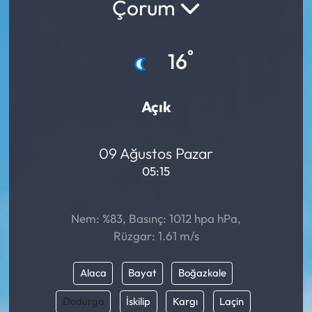
Çorum
°
16
Açık
09 Ağustos Pazar
05:15
Nem: %83, Basınç: 1012 hpa hPa,
Rüzgar: 1.61 m/s
Alaca
Bayat
Boğazkale
Dodurga
İskilip
Kargı
Laçin