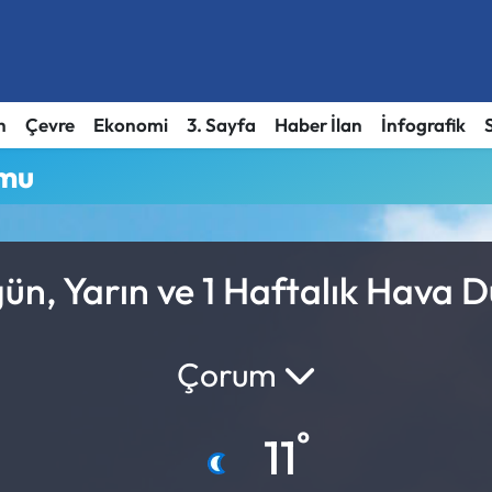
h
Çevre
Ekonomi
3. Sayfa
Haber İlan
İnfografik
umu
ün, Yarın ve 1 Haftalık Hava 
Çorum
°
11