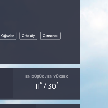
Oğuzlar
Ortaköy
Osmancık
EN DÜŞÜK / EN YÜKSEK
°
°
11
/ 30