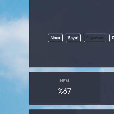
Alaca
Bayat
Boğazkale
NEM
%67