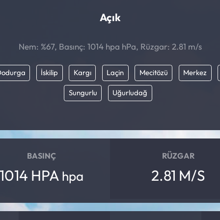
Açık
Nem: %67, Basınç: 1014 hpa hPa, Rüzgar: 2.81 m/s
Dodurga
İskilip
Kargı
Laçin
Mecitözü
Merkez
Sungurlu
Uğurludağ
BASINÇ
RÜZGAR
1014 HPA
2.81 M/S
hpa