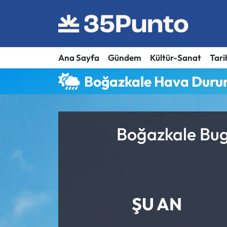
Ana Sayfa
Gündem
Kültür-Sanat
Tari
Boğazkale Hava Dur
Boğazkale Bug
ŞU AN