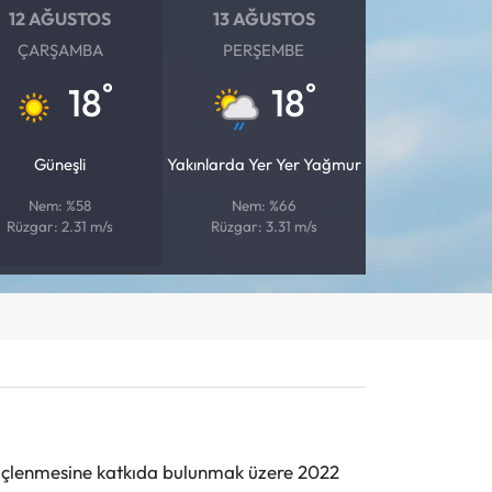
12 AĞUSTOS
13 AĞUSTOS
ÇARŞAMBA
PERŞEMBE
°
°
18
18
Güneşli
Yakınlarda Yer Yer Yağmur
Nem: %58
Nem: %66
Rüzgar: 2.31 m/s
Rüzgar: 3.31 m/s
n güçlenmesine katkıda bulunmak üzere 2022