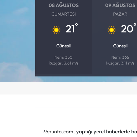
08 AĞUSTOS
09 AĞUSTOS
CUMARTESI
PAZAR
°
°
21
20
Güneşli
Güneşli
Nem: %50
Nem: %65
Rüzgar: 3.61 m/s
Rüzgar: 3.11 m/s
35punto.com, yaptığı yerel haberlerle baş