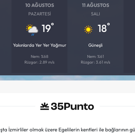
10 AĞUSTOS
11 AĞUSTOS
PAZARTESI
SALI
°
°
19
18
Yakınlarda Yer Yer Yağmur
Güneşli
Nem: %68
Nem: %61
Rüzgar: 2.89 m/s
Rüzgar: 3.61 m/s
ta İzmirliler olmak üzere Egelilerin kentleri ile bağlarını