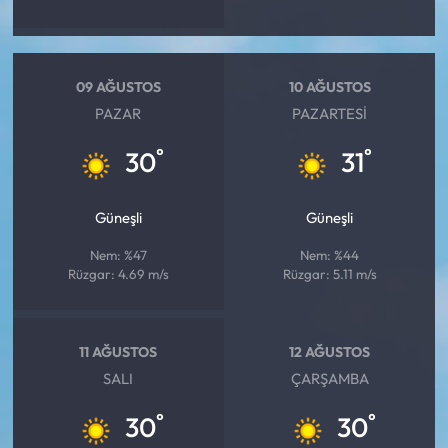
09 AĞUSTOS
10 AĞUSTOS
PAZAR
PAZARTESI
°
°
30
31
Güneşli
Güneşli
Nem: %47
Nem: %44
Rüzgar: 4.69 m/s
Rüzgar: 5.11 m/s
11 AĞUSTOS
12 AĞUSTOS
SALI
ÇARŞAMBA
°
°
30
30