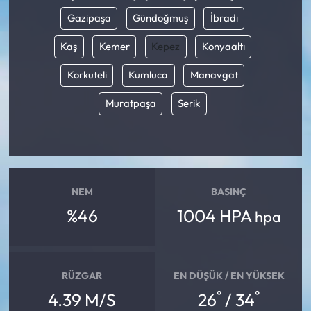
Gazipaşa
Gündoğmuş
İbradı
Kaş
Kemer
Kepez
Konyaaltı
Korkuteli
Kumluca
Manavgat
Muratpaşa
Serik
NEM
BASINÇ
%46
1004 HPA
hpa
RÜZGAR
EN DÜŞÜK / EN YÜKSEK
°
°
4.39 M/S
26
/ 34