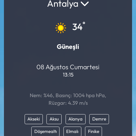
Antalya
°
34
Güneşli
08 Ağustos Cumartesi
13:15
Nem: %46, Basınç: 1004 hpa hPa,
Rüzgar: 4.39 m/s
Akseki
Aksu
Alanya
Demre
Döşemealtı
Elmalı
Finike