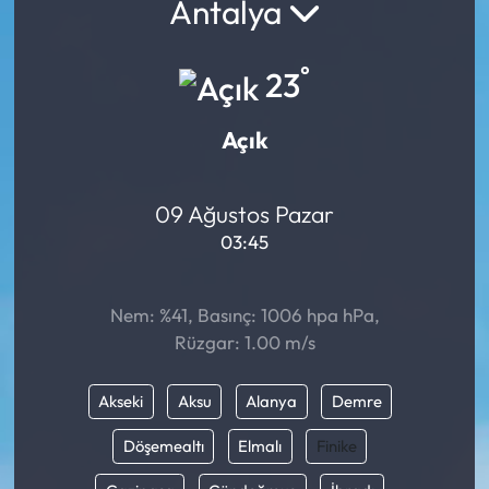
Antalya
°
23
Açık
09 Ağustos Pazar
03:45
Nem: %41, Basınç: 1006 hpa hPa,
Rüzgar: 1.00 m/s
Akseki
Aksu
Alanya
Demre
Döşemealtı
Elmalı
Finike