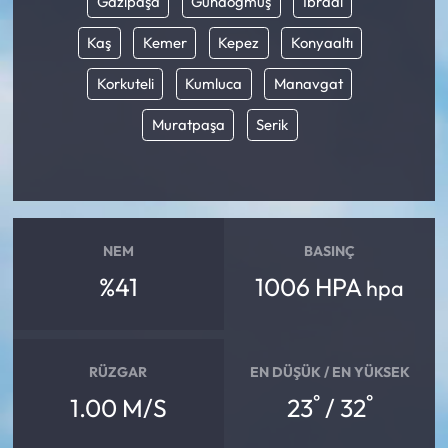
Gazipaşa
Gündoğmuş
İbradı
Kaş
Kemer
Kepez
Konyaaltı
Korkuteli
Kumluca
Manavgat
Muratpaşa
Serik
NEM
BASINÇ
%41
1006 HPA
hpa
RÜZGAR
EN DÜŞÜK / EN YÜKSEK
°
°
1.00 M/S
23
/ 32