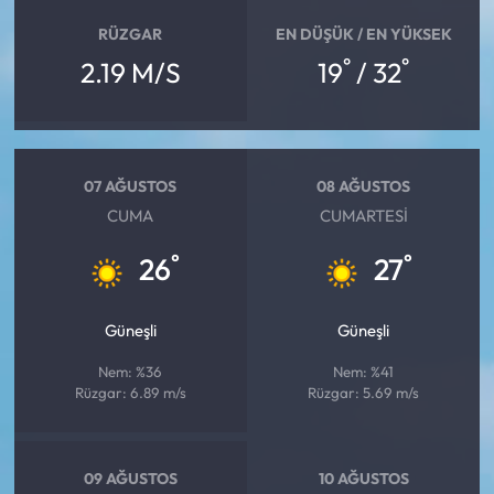
RÜZGAR
EN DÜŞÜK / EN YÜKSEK
°
°
2.19 M/S
19
/ 32
07 AĞUSTOS
08 AĞUSTOS
CUMA
CUMARTESI
°
°
26
27
Güneşli
Güneşli
Nem: %36
Nem: %41
Rüzgar: 6.89 m/s
Rüzgar: 5.69 m/s
09 AĞUSTOS
10 AĞUSTOS