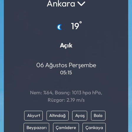
Ankara
°
19
Açık
06 Ağustos Perşembe
05:15
Nem: %64, Basınç: 1013 hpa hPa,
Rüzgar: 2.19 m/s
Akyurt
Altındağ
Ayaş
Bala
Beypazarı
Çamlıdere
Çankaya