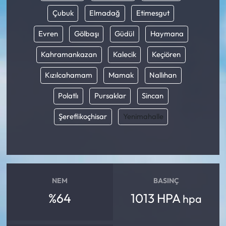
Çubuk
Elmadağ
Etimesgut
Evren
Gölbaşı
Güdül
Haymana
Kahramankazan
Kalecik
Keçiören
Kızılcahamam
Mamak
Nallıhan
Polatlı
Pursaklar
Sincan
Şereflikoçhisar
Yenimahalle
NEM
BASINÇ
%64
1013 HPA
hpa