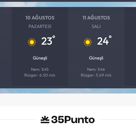
10 AĞUSTOS
11 AĞUSTOS
PAZARTESI
SALI
°
°
23
24
Güneşli
Güneşli
Nem: %45
Nem: %46
Rüzgar: 6.50 m/s
Rüzgar: 5.69 m/s