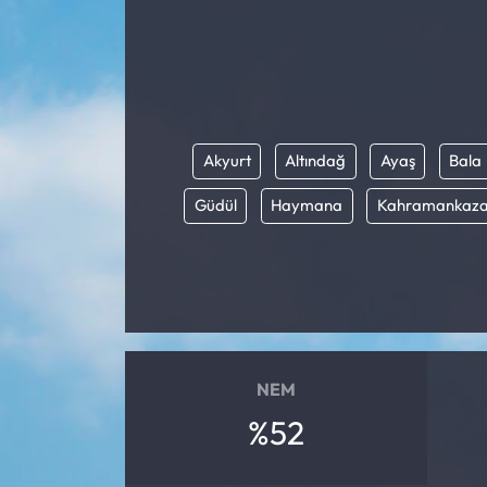
Akyurt
Altındağ
Ayaş
Bala
Güdül
Haymana
Kahramankaz
NEM
%52