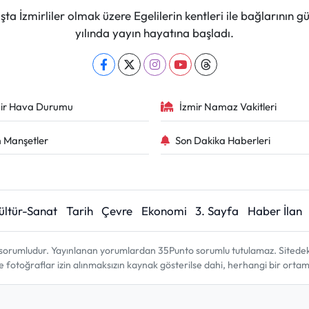
ta İzmirliler olmak üzere Egelilerin kentleri ile bağlarını
yılında yayın hayatına başladı.
ir Hava Durumu
İzmir Namaz Vakitleri
 Manşetler
Son Dakika Haberleri
ültür-Sanat
Tarih
Çevre
Ekonomi
3. Sayfa
Haber İlan
sorumludur. Yayınlanan yorumlardan 35Punto sorumlu tutulamaz. Sitedeki tü
ve fotoğraflar izin alınmaksızın kaynak gösterilse dahi, herhangi bir ort