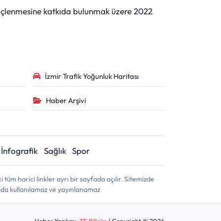
n güçlenmesine katkıda bulunmak üzere 2022
İzmir Trafik Yoğunluk Haritası
Haber Arşivi
İnfografik
Sağlık
Spor
m harici linkler ayrı bir sayfada açılır. Sitemizde
amda kullanılamaz ve yayınlanamaz
Haber Yazılımı:
TE Bilişim
| Copyright © 2026