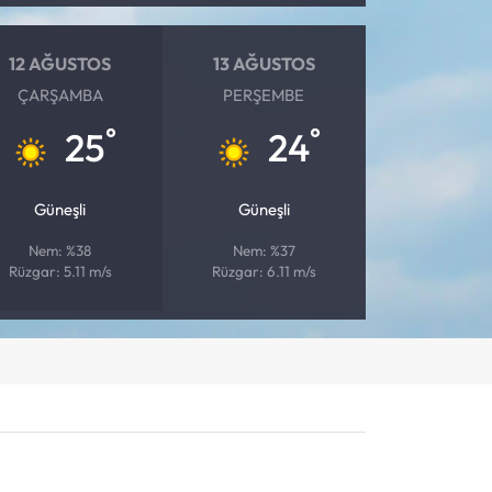
12 AĞUSTOS
13 AĞUSTOS
ÇARŞAMBA
PERŞEMBE
°
°
25
24
Güneşli
Güneşli
Nem: %38
Nem: %37
Rüzgar: 5.11 m/s
Rüzgar: 6.11 m/s