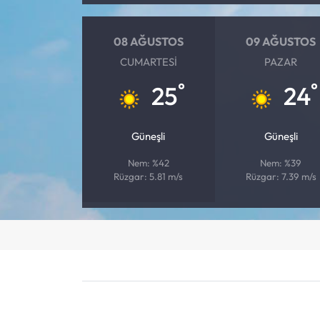
08 AĞUSTOS
09 AĞUSTOS
CUMARTESI
PAZAR
°
°
25
24
Güneşli
Güneşli
Nem: %42
Nem: %39
Rüzgar: 5.81 m/s
Rüzgar: 7.39 m/s