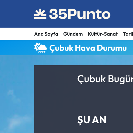
Ana Sayfa
Gündem
Kültür-Sanat
Tari
Çubuk Hava Durumu
Çubuk Bugün
ŞU AN