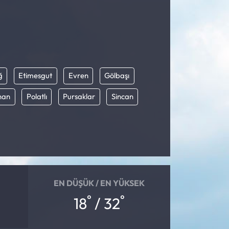
ğ
Etimesgut
Evren
Gölbaşı
han
Polatlı
Pursaklar
Sincan
EN DÜŞÜK / EN YÜKSEK
°
°
18
/ 32