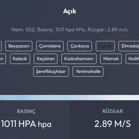
Açık
Nem: %52, Basınç: 1011 hpa hPa, Rüzgar: 2.89 m/s
Beypazarı
Çamlıdere
Çankaya
Çubuk
Elmada
an
Kalecik
Keçiören
Kızılcahamam
Mamak
Nallı
Şereflikoçhisar
Yenimahalle
BASINÇ
RÜZGAR
1011 HPA
2.89 M/S
hpa