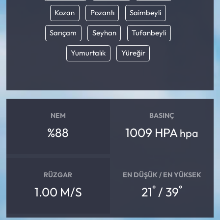
Kozan
Pozantı
Saimbeyli
Sarıçam
Seyhan
Tufanbeyli
Yumurtalık
Yüreğir
NEM
BASINÇ
%88
1009 HPA
hpa
RÜZGAR
EN DÜŞÜK / EN YÜKSEK
°
°
1.00 M/S
21
/ 39