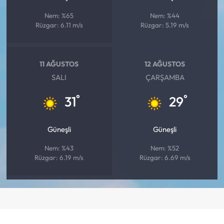
Nem: %65
Nem: %44
Rüzgar: 6.11 m/s
Rüzgar: 5.19 m/s
11 AĞUSTOS
12 AĞUSTOS
SALI
ÇARŞAMBA
°
°
31
29
Güneşli
Güneşli
Nem: %43
Nem: %52
Rüzgar: 6.19 m/s
Rüzgar: 6.69 m/s