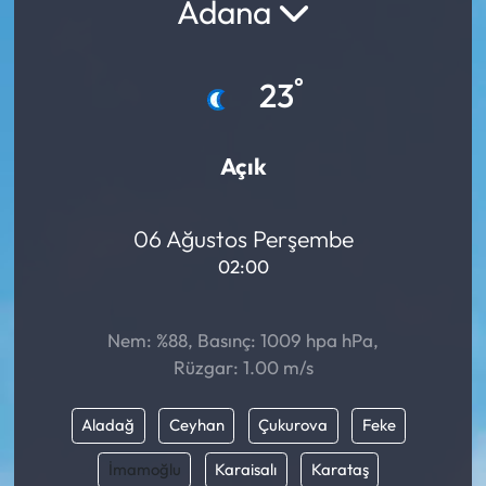
Adana
°
23
Açık
06 Ağustos Perşembe
02:00
Nem: %88, Basınç: 1009 hpa hPa,
Rüzgar: 1.00 m/s
Aladağ
Ceyhan
Çukurova
Feke
İmamoğlu
Karaisalı
Karataş