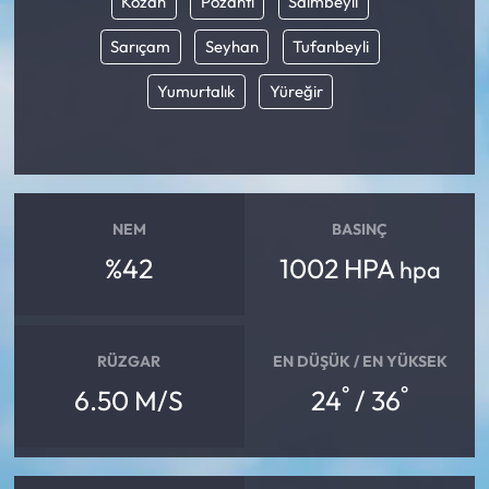
Kozan
Pozantı
Saimbeyli
Sarıçam
Seyhan
Tufanbeyli
Yumurtalık
Yüreğir
NEM
BASINÇ
%42
1002 HPA
hpa
RÜZGAR
EN DÜŞÜK / EN YÜKSEK
°
°
6.50 M/S
24
/ 36