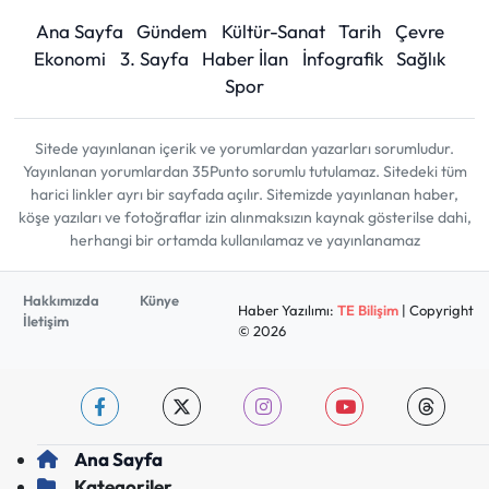
Ana Sayfa
Gündem
Kültür-Sanat
Tarih
Çevre
Ekonomi
3. Sayfa
Haber İlan
İnfografik
Sağlık
Spor
Sitede yayınlanan içerik ve yorumlardan yazarları sorumludur.
Yayınlanan yorumlardan 35Punto sorumlu tutulamaz. Sitedeki tüm
harici linkler ayrı bir sayfada açılır. Sitemizde yayınlanan haber,
köşe yazıları ve fotoğraflar izin alınmaksızın kaynak gösterilse dahi,
herhangi bir ortamda kullanılamaz ve yayınlanamaz
Hakkımızda
Künye
Haber Yazılımı:
TE Bilişim
| Copyright
İletişim
© 2026
Ana Sayfa
Kategoriler