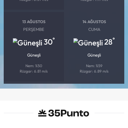
13 AĞUSTOS
14 AĞUSTOS
PERŞEMBE
CUMA
°
°
30
28
Güneşli
Güneşli
Nem: %50
Nem: %59
Rüzgar: 6.81 m/s
Rüzgar: 6.89 m/s