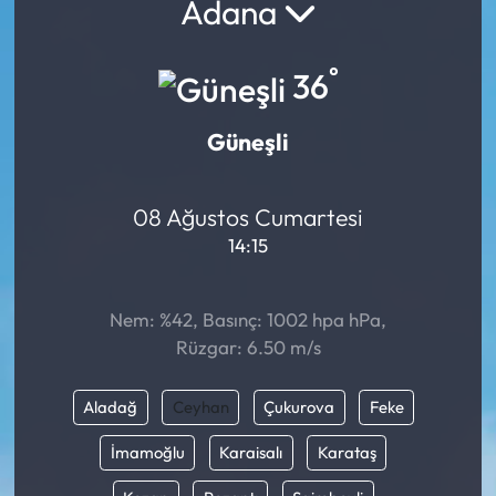
Adana
°
36
Güneşli
08 Ağustos Cumartesi
14:15
Nem: %42, Basınç: 1002 hpa hPa,
Rüzgar: 6.50 m/s
Aladağ
Ceyhan
Çukurova
Feke
İmamoğlu
Karaisalı
Karataş