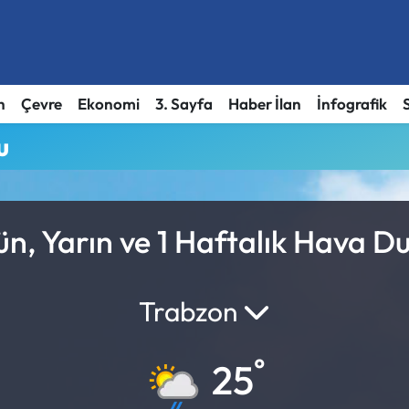
h
Çevre
Ekonomi
3. Sayfa
Haber İlan
İnfografik
u
n, Yarın ve 1 Haftalık Hava D
Trabzon
°
25