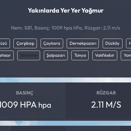
Yakınlarda Yer Yer Yağmur
Nem: %81, Basınç: 1009 hpa hPa, Rüzgar: 2.11 m/s
düzü
Çarşıbaşı
Çaykara
Dernekpazarı
Düzköy
ahisar
Sürmene
Şalpazarı
Tonya
Vakfıkebir
Yo
BASINÇ
RÜZGAR
1009 HPA
2.11 M/S
hpa