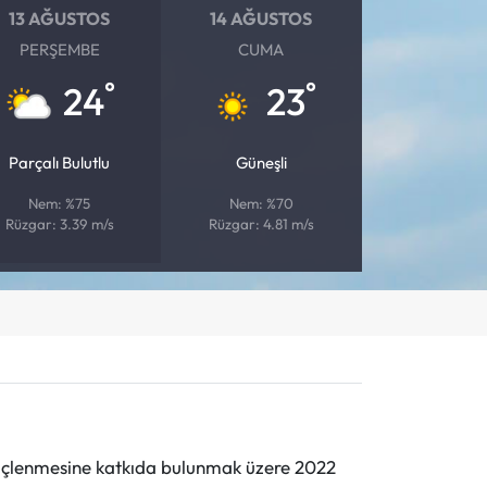
13 AĞUSTOS
14 AĞUSTOS
PERŞEMBE
CUMA
°
°
24
23
Parçalı Bulutlu
Güneşli
Nem: %75
Nem: %70
Rüzgar: 3.39 m/s
Rüzgar: 4.81 m/s
n güçlenmesine katkıda bulunmak üzere 2022