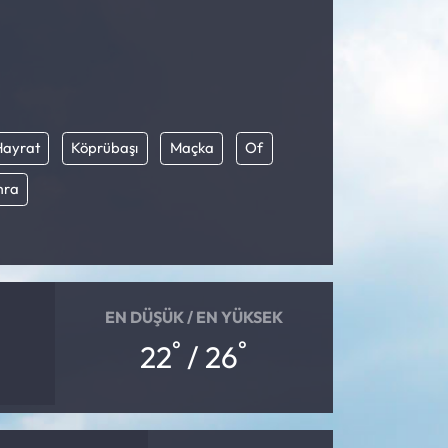
Hayrat
Köprübaşı
Maçka
Of
mra
EN DÜŞÜK / EN YÜKSEK
°
°
22
/ 26