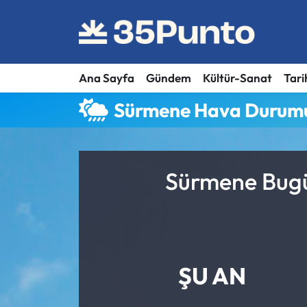
Ana Sayfa
Gündem
Kültür-Sanat
Tari
Sürmene Hava Durum
Sürmene Bugü
ŞU AN