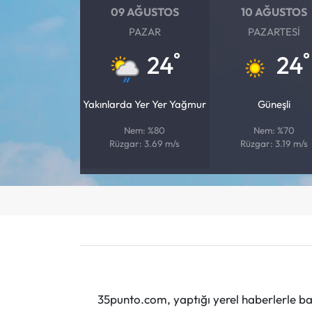
09 AĞUSTOS
10 AĞUSTOS
PAZAR
PAZARTESI
°
°
24
24
Yakınlarda Yer Yer Yağmur
Güneşli
Nem: %80
Nem: %70
Rüzgar: 3.69 m/s
Rüzgar: 3.19 m/s
35punto.com, yaptığı yerel haberlerle baş