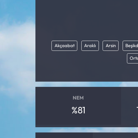
Akçaabat
Araklı
Arsin
Beşik
Ort
NEM
%81