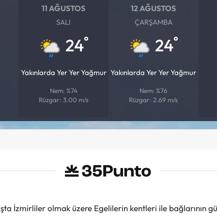
11 AĞUSTOS
12 AĞUSTOS
SALI
ÇARŞAMBA
°
°
24
24
Yakınlarda Yer Yer Yağmur
Yakınlarda Yer Yer Yağmur
Nem: %74
Nem: %76
Rüzgar: 3.00 m/s
Rüzgar: 2.69 m/s
ta İzmirliler olmak üzere Egelilerin kentleri ile bağlarını