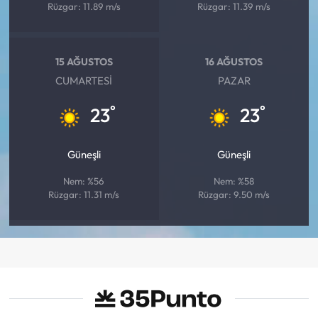
Rüzgar: 11.89 m/s
Rüzgar: 11.39 m/s
15 AĞUSTOS
16 AĞUSTOS
CUMARTESI
PAZAR
°
°
23
23
Güneşli
Güneşli
Nem: %56
Nem: %58
Rüzgar: 11.31 m/s
Rüzgar: 9.50 m/s