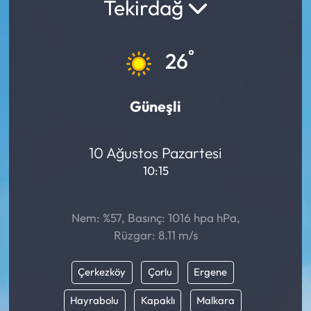
Tekirdağ
°
26
Güneşli
10 Ağustos Pazartesi
10:15
Nem: %57, Basınç: 1016 hpa hPa,
Rüzgar: 8.11 m/s
Çerkezköy
Çorlu
Ergene
Hayrabolu
Kapaklı
Malkara