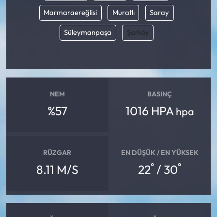
Marmaraereğlisi
Muratlı
Saray
Süleymanpaşa
Şarköy
NEM
BASINÇ
%57
1016 HPA
hpa
RÜZGAR
EN DÜŞÜK / EN YÜKSEK
°
°
8.11 M/S
22
/ 30