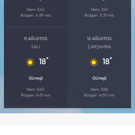
Nem: %43
Nem: %61
Rüzgar: 6.89 m/s
Rüzgar: 5.31 m/s
11 AĞUSTOS
12 AĞUSTOS
SALI
ÇARŞAMBA
°
°
18
18
Güneşli
Güneşli
Nem: %60
Nem: %58
Rüzgar: 4.81 m/s
Rüzgar: 4.50 m/s