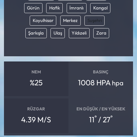
Gürün
Hafik
İmranlı
Kangal
Koyulhisar
Merkez
Suşehri
Şarkışla
Ulaş
Yıldızeli
Zara
NEM
BASINÇ
%25
1008 HPA
hpa
RÜZGAR
EN DÜŞÜK / EN YÜKSEK
°
°
4.39 M/S
11
/ 27