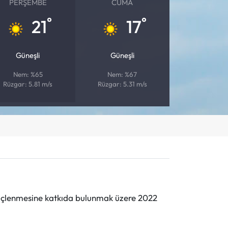
PERŞEMBE
CUMA
°
°
21
17
Güneşli
Güneşli
Nem: %65
Nem: %67
Rüzgar: 5.81 m/s
Rüzgar: 5.31 m/s
n güçlenmesine katkıda bulunmak üzere 2022