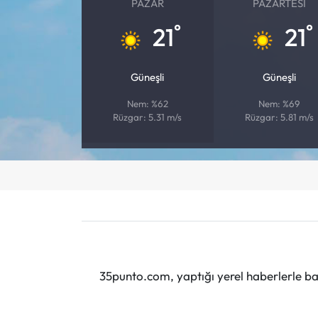
PAZAR
PAZARTESI
°
°
21
21
Güneşli
Güneşli
Nem: %62
Nem: %69
Rüzgar: 5.31 m/s
Rüzgar: 5.81 m/s
35punto.com, yaptığı yerel haberlerle baş