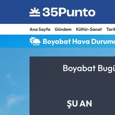
Ana Sayfa
Gündem
Kültür-Sanat
Tari
Boyabat Hava Durum
Boyabat Bugü
ŞU AN