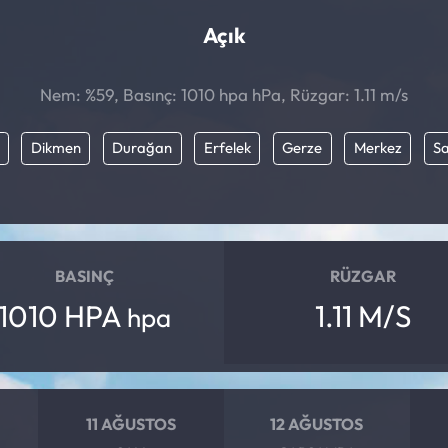
Açık
Nem: %59, Basınç: 1010 hpa hPa, Rüzgar: 1.11 m/s
Dikmen
Durağan
Erfelek
Gerze
Merkez
S
BASINÇ
RÜZGAR
1010 HPA
1.11 M/S
hpa
11 AĞUSTOS
12 AĞUSTOS