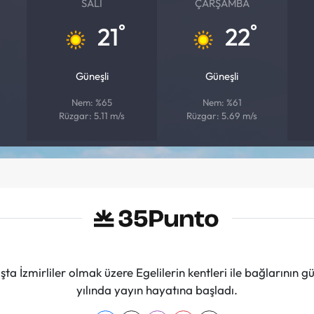
SALI
ÇARŞAMBA
°
°
21
22
Güneşli
Güneşli
Nem: %65
Nem: %61
Rüzgar: 5.11 m/s
Rüzgar: 5.69 m/s
ta İzmirliler olmak üzere Egelilerin kentleri ile bağlarını
yılında yayın hayatına başladı.