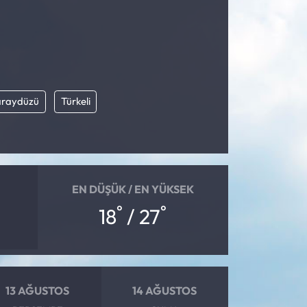
araydüzü
Türkeli
EN DÜŞÜK / EN YÜKSEK
°
°
18
/ 27
13 AĞUSTOS
14 AĞUSTOS