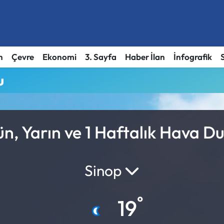
h
Çevre
Ekonomi
3. Sayfa
Haber İlan
İnfografik
u
n, Yarın ve 1 Haftalık Hava D
Sinop
°
19