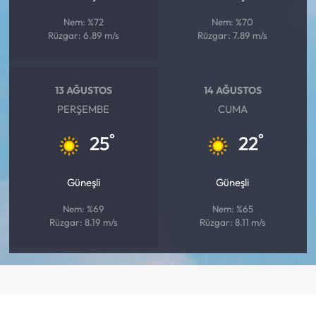
Nem: %72
Nem: %70
Rüzgar: 6.89 m/s
Rüzgar: 7.89 m/s
13 AĞUSTOS
14 AĞUSTOS
PERŞEMBE
CUMA
°
°
25
22
Güneşli
Güneşli
Nem: %69
Nem: %65
Rüzgar: 8.19 m/s
Rüzgar: 8.11 m/s