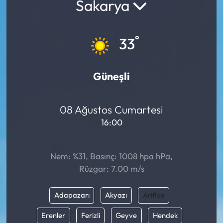
Sakarya
°
33
Güneşli
08 Ağustos Cumartesi
16:00
Nem: %31, Basınç: 1008 hpa hPa,
Rüzgar: 7.00 m/s
Adapazarı
Akyazı
Arifiye
Erenler
Ferizli
Geyve
Hendek