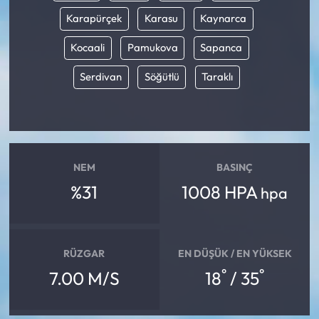
Karapürçek
Karasu
Kaynarca
Kocaali
Pamukova
Sapanca
Serdivan
Söğütlü
Taraklı
NEM
BASINÇ
%31
1008 HPA
hpa
RÜZGAR
EN DÜŞÜK / EN YÜKSEK
°
°
7.00 M/S
18
/ 35