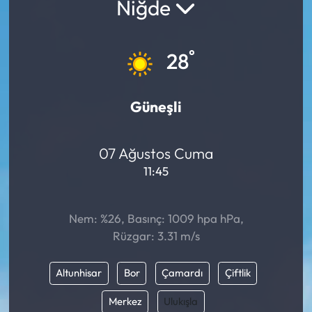
Niğde
°
28
Güneşli
07 Ağustos Cuma
11:45
Nem: %26, Basınç: 1009 hpa hPa,
Rüzgar: 3.31 m/s
Altunhisar
Bor
Çamardı
Çiftlik
Merkez
Ulukışla