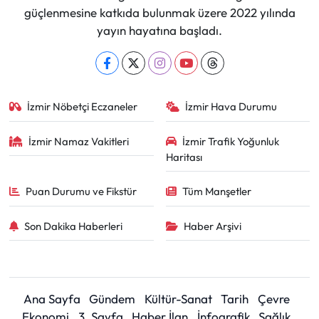
güçlenmesine katkıda bulunmak üzere 2022 yılında
yayın hayatına başladı.
İzmir Nöbetçi Eczaneler
İzmir Hava Durumu
İzmir Namaz Vakitleri
İzmir Trafik Yoğunluk
Haritası
Puan Durumu ve Fikstür
Tüm Manşetler
Son Dakika Haberleri
Haber Arşivi
Ana Sayfa
Gündem
Kültür-Sanat
Tarih
Çevre
Ekonomi
3. Sayfa
Haber İlan
İnfografik
Sağlık