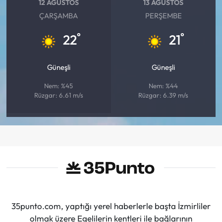
12 AĞUSTOS
13 AĞUSTOS
ÇARŞAMBA
PERŞEMBE
°
°
22
21
Güneşli
Güneşli
Nem: %45
Nem: %44
Rüzgar: 6.61 m/s
Rüzgar: 6.39 m/s
35punto.com, yaptığı yerel haberlerle başta İzmirliler
olmak üzere Egelilerin kentleri ile bağlarının