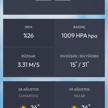
NEM
BASINÇ
%26
1009 HPA
hpa
RÜZGAR
EN DÜŞÜK / EN YÜKSEK
°
°
3.31 M/S
15
/ 31
08 AĞUSTOS
09 AĞUSTOS
CUMARTESI
PAZAR
°
°
24
24