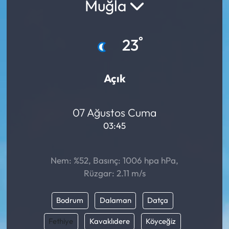
Muğla
°
23
Açık
07 Ağustos Cuma
03:45
Nem: %52, Basınç: 1006 hpa hPa,
Rüzgar: 2.11 m/s
Bodrum
Dalaman
Datça
Fethiye
Kavaklıdere
Köyceğiz