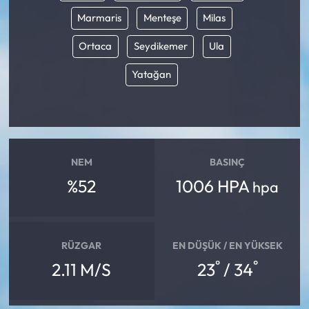
Marmaris
Menteşe
Milas
Ortaca
Seydikemer
Ula
Yatağan
NEM
BASINÇ
%52
1006 HPA
hpa
RÜZGAR
EN DÜŞÜK / EN YÜKSEK
°
°
2.11 M/S
23
/ 34