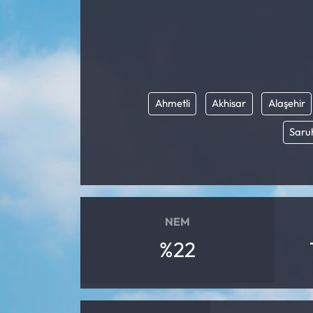
Ahmetli
Akhisar
Alaşehir
Saru
NEM
%22