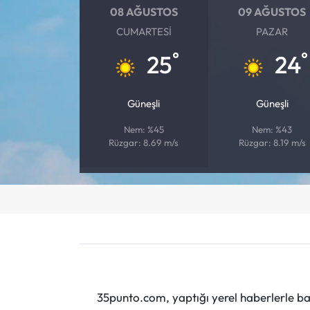
08 AĞUSTOS
09 AĞUSTOS
CUMARTESI
PAZAR
°
°
25
24
Güneşli
Güneşli
Nem: %45
Nem: %43
Rüzgar: 8.69 m/s
Rüzgar: 8.19 m/s
35punto.com, yaptığı yerel haberlerle baş