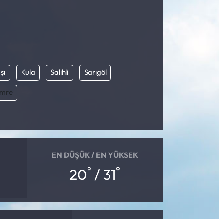
şı
Kula
Salihli
Sarıgöl
emre
EN DÜŞÜK / EN YÜKSEK
°
°
20
/ 31