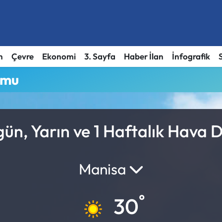
h
Çevre
Ekonomi
3. Sayfa
Haber İlan
İnfografik
umu
n, Yarın ve 1 Haftalık Hava 
Manisa
°
30