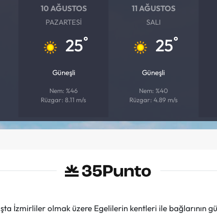
10 AĞUSTOS
11 AĞUSTOS
PAZARTESI
SALI
°
°
25
25
Güneşli
Güneşli
Nem: %46
Nem: %40
Rüzgar: 8.11 m/s
Rüzgar: 4.89 m/s
ta İzmirliler olmak üzere Egelilerin kentleri ile bağlarını