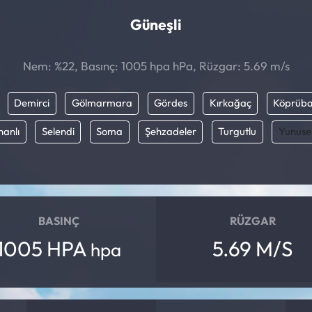
Güneşli
Nem: %22, Basınç: 1005 hpa hPa, Rüzgar: 5.69 m/s
Demirci
Gölmarmara
Gördes
Kırkağaç
Köprüba
hanlı
Selendi
Soma
Şehzadeler
Turgutlu
Yunus
BASINÇ
RÜZGAR
1005 HPA
5.69 M/S
hpa