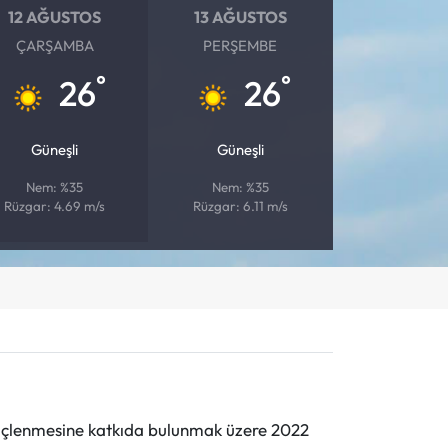
12 AĞUSTOS
13 AĞUSTOS
ÇARŞAMBA
PERŞEMBE
°
°
26
26
Güneşli
Güneşli
Nem: %35
Nem: %35
Rüzgar: 4.69 m/s
Rüzgar: 6.11 m/s
n güçlenmesine katkıda bulunmak üzere 2022