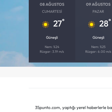
08 AĞUSTOS
09 AĞUSTOS
CUMARTESI
PAZAR
°
°
27
28
Güneşli
Güneşli
Nem: %24
Nem: %25
Rüzgar: 3.19 m/s
Rüzgar: 6.00 m/s
35punto.com, yaptığı yerel haberlerle baş