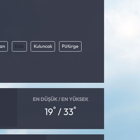
an
Kale
Kuluncak
Pütürge
EN DÜŞÜK / EN YÜKSEK
°
°
19
/ 33