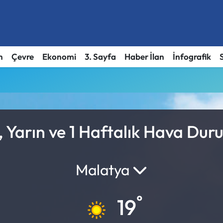
h
Çevre
Ekonomi
3. Sayfa
Haber İlan
İnfografik
 Yarın ve 1 Haftalık Hava Du
Malatya
°
19