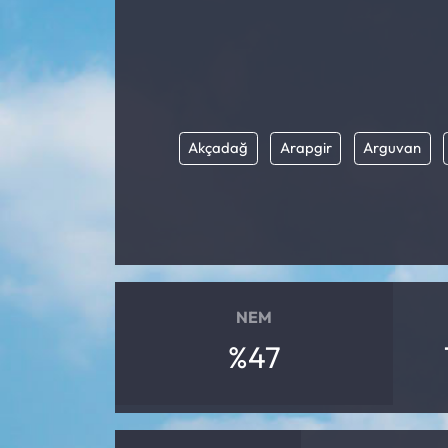
Akçadağ
Arapgir
Arguvan
NEM
%47