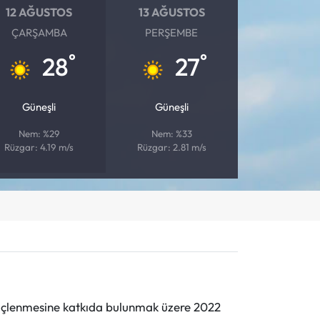
12 AĞUSTOS
13 AĞUSTOS
ÇARŞAMBA
PERŞEMBE
°
°
28
27
Güneşli
Güneşli
Nem: %29
Nem: %33
Rüzgar: 4.19 m/s
Rüzgar: 2.81 m/s
n güçlenmesine katkıda bulunmak üzere 2022