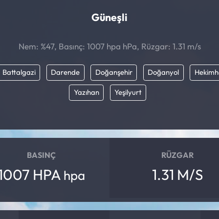
Güneşli
Nem: %47, Basınç: 1007 hpa hPa, Rüzgar: 1.31 m/s
Battalgazi
Darende
Doğanşehir
Doğanyol
Hekimh
Yazıhan
Yeşilyurt
BASINÇ
RÜZGAR
1007 HPA
1.31 M/S
hpa