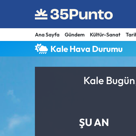
Ana Sayfa
Gündem
Kültür-Sanat
Tari
Kale Hava Durumu
Kale Bugün,
ŞU AN