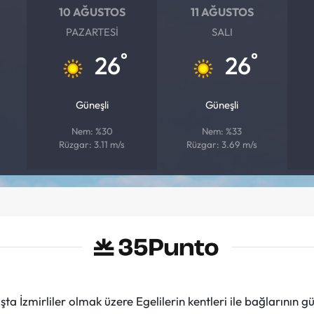
10 AĞUSTOS
11 AĞUSTOS
PAZARTESI
SALI
°
°
26
26
Güneşli
Güneşli
Nem: %30
Nem: %33
Rüzgar: 3.11 m/s
Rüzgar: 3.69 m/s
ta İzmirliler olmak üzere Egelilerin kentleri ile bağlarını