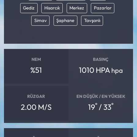
Gediz
Hisarcık
Merkez
Pazarlar
Simav
Şaphane
Tavşanlı
NEM
BASINÇ
%51
1010 HPA
hpa
RÜZGAR
EN DÜŞÜK / EN YÜKSEK
°
°
2.00 M/S
19
/ 33