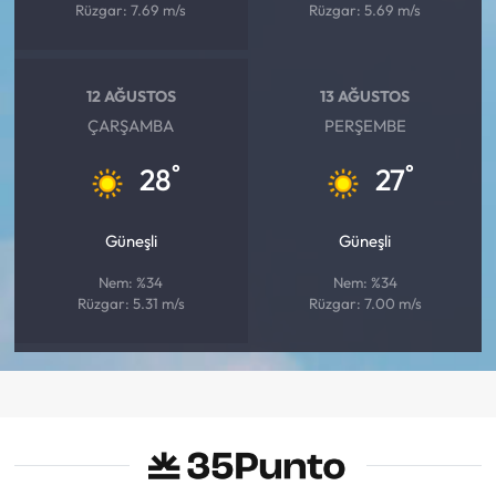
Rüzgar: 7.69 m/s
Rüzgar: 5.69 m/s
12 AĞUSTOS
13 AĞUSTOS
ÇARŞAMBA
PERŞEMBE
°
°
28
27
Güneşli
Güneşli
Nem: %34
Nem: %34
Rüzgar: 5.31 m/s
Rüzgar: 7.00 m/s