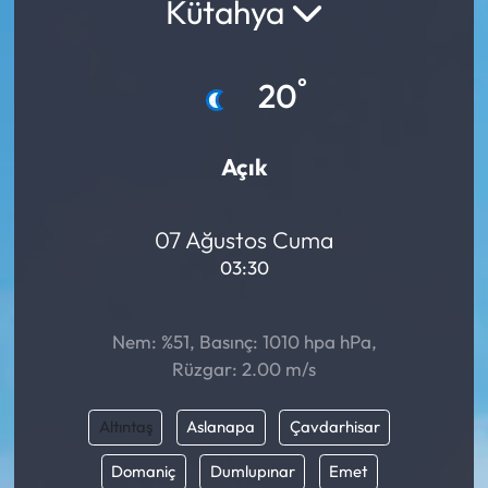
Kütahya
°
20
Açık
07 Ağustos Cuma
03:30
Nem: %51, Basınç: 1010 hpa hPa,
Rüzgar: 2.00 m/s
Altıntaş
Aslanapa
Çavdarhisar
Domaniç
Dumlupınar
Emet