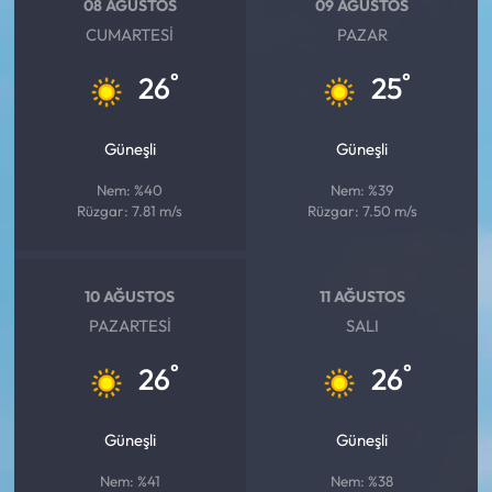
08 AĞUSTOS
09 AĞUSTOS
CUMARTESI
PAZAR
°
°
26
25
Güneşli
Güneşli
Nem: %40
Nem: %39
Rüzgar: 7.81 m/s
Rüzgar: 7.50 m/s
10 AĞUSTOS
11 AĞUSTOS
PAZARTESI
SALI
°
°
26
26
Güneşli
Güneşli
Nem: %41
Nem: %38