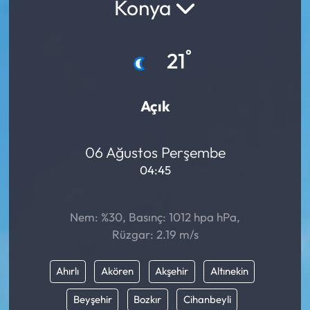
Konya
°
21
Açık
06 Ağustos Perşembe
04:45
Nem: %30, Basınç: 1012 hpa hPa,
Rüzgar: 2.19 m/s
Ahırlı
Akören
Akşehir
Altınekin
Beyşehir
Bozkır
Cihanbeyli