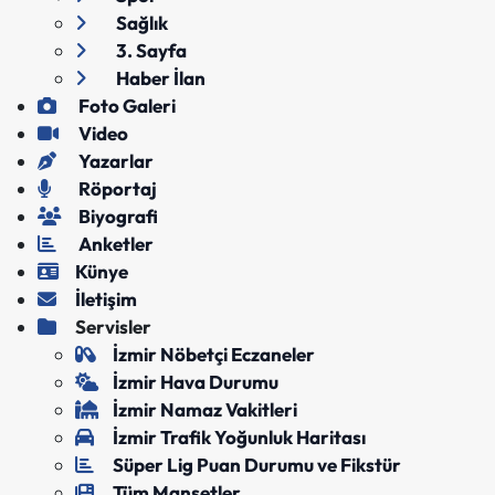
Sağlık
3. Sayfa
Haber İlan
Foto Galeri
Video
Yazarlar
Röportaj
Biyografi
Anketler
Künye
İletişim
Servisler
İzmir Nöbetçi Eczaneler
İzmir Hava Durumu
İzmir Namaz Vakitleri
İzmir Trafik Yoğunluk Haritası
Süper Lig Puan Durumu ve Fikstür
Tüm Manşetler