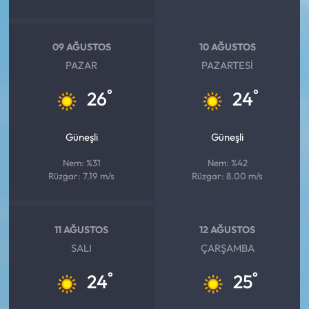
09 AĞUSTOS
10 AĞUSTOS
PAZAR
PAZARTESI
°
°
26
24
Güneşli
Güneşli
Nem: %31
Nem: %42
Rüzgar: 7.19 m/s
Rüzgar: 8.00 m/s
11 AĞUSTOS
12 AĞUSTOS
SALI
ÇARŞAMBA
°
°
24
25