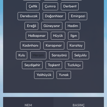
Çeltik
Çumra
Derbent
Derebucak
Doğanhisar
Emirgazi
Ereğli
Güneysınır
Hadim
Halkapınar
Hüyük
Ilgın
Kadınhanı
Karapınar
Karatay
Kulu
Meram
Sarayönü
Selçuklu
Seydişehir
Taşkent
Tuzlukçu
Yalıhüyük
Yunak
NEM
BASINÇ