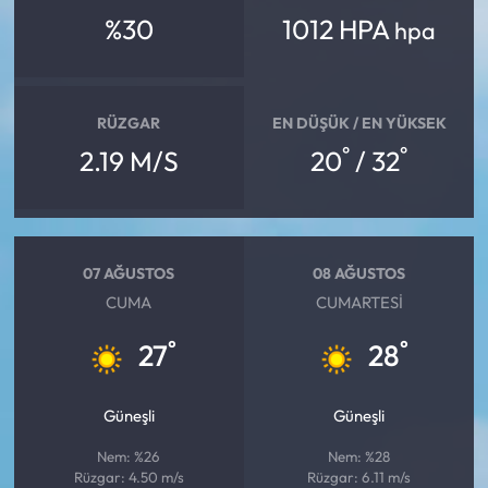
%30
1012 HPA
hpa
RÜZGAR
EN DÜŞÜK / EN YÜKSEK
°
°
2.19 M/S
20
/ 32
07 AĞUSTOS
08 AĞUSTOS
CUMA
CUMARTESI
°
°
27
28
Güneşli
Güneşli
Nem: %26
Nem: %28
Rüzgar: 4.50 m/s
Rüzgar: 6.11 m/s