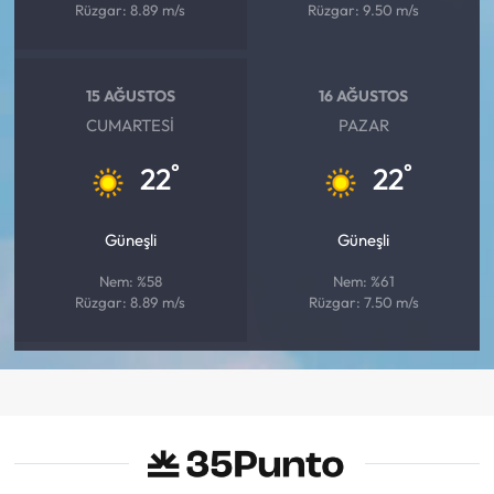
Rüzgar: 8.89 m/s
Rüzgar: 9.50 m/s
15 AĞUSTOS
16 AĞUSTOS
CUMARTESI
PAZAR
°
°
22
22
Güneşli
Güneşli
Nem: %58
Nem: %61
Rüzgar: 8.89 m/s
Rüzgar: 7.50 m/s