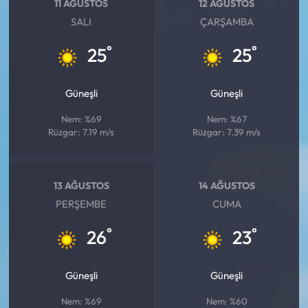
11 AĞUSTOS
12 AĞUSTOS
SALI
ÇARŞAMBA
°
°
25
25
Güneşli
Güneşli
Nem: %69
Nem: %67
Rüzgar: 7.19 m/s
Rüzgar: 7.39 m/s
13 AĞUSTOS
14 AĞUSTOS
PERŞEMBE
CUMA
°
°
26
23
Güneşli
Güneşli
Nem: %69
Nem: %60