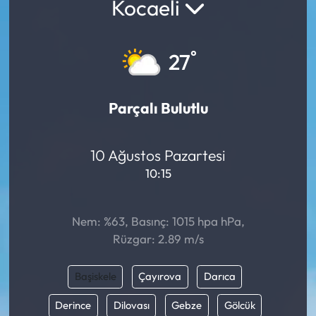
Kocaeli
°
27
Parçalı Bulutlu
10 Ağustos Pazartesi
10:15
Nem: %63, Basınç: 1015 hpa hPa,
Rüzgar: 2.89 m/s
Başiskele
Çayırova
Darıca
Derince
Dilovası
Gebze
Gölcük