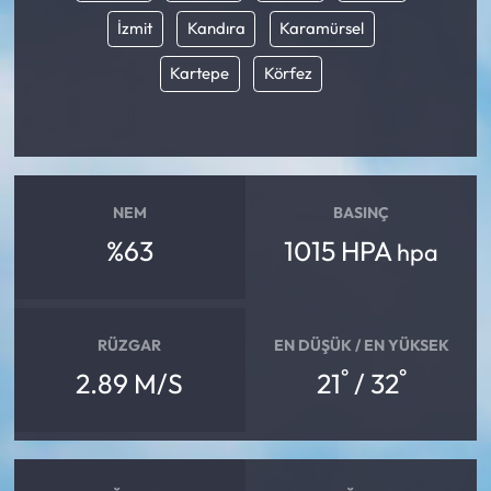
İzmit
Kandıra
Karamürsel
Kartepe
Körfez
NEM
BASINÇ
%63
1015 HPA
hpa
RÜZGAR
EN DÜŞÜK / EN YÜKSEK
°
°
2.89 M/S
21
/ 32