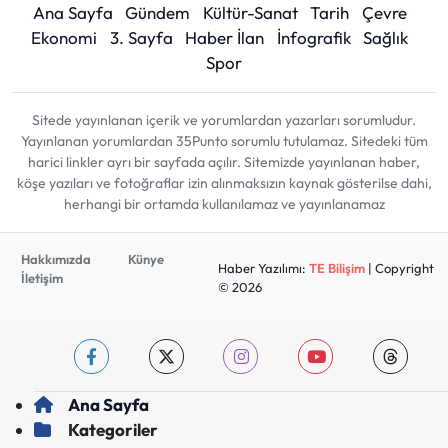
Ana Sayfa
Gündem
Kültür-Sanat
Tarih
Çevre
Ekonomi
3. Sayfa
Haber İlan
İnfografik
Sağlık
Spor
Sitede yayınlanan içerik ve yorumlardan yazarları sorumludur.
Yayınlanan yorumlardan 35Punto sorumlu tutulamaz. Sitedeki tüm
harici linkler ayrı bir sayfada açılır. Sitemizde yayınlanan haber,
köşe yazıları ve fotoğraflar izin alınmaksızın kaynak gösterilse dahi,
herhangi bir ortamda kullanılamaz ve yayınlanamaz
Hakkımızda
Künye
Haber Yazılımı:
TE Bilişim
| Copyright
İletişim
© 2026
Ana Sayfa
Kategoriler