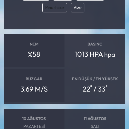
Pınarhisar
Vize
NEM
BASINÇ
%58
1013 HPA
hpa
RÜZGAR
EN DÜŞÜK / EN YÜKSEK
°
°
3.69 M/S
22
/ 33
10 AĞUSTOS
11 AĞUSTOS
PAZARTESI
SALI