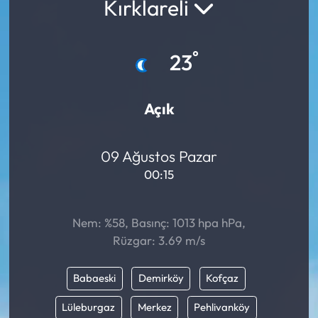
Kırklareli
°
23
Açık
09 Ağustos Pazar
00:15
Nem: %58, Basınç: 1013 hpa hPa,
Rüzgar: 3.69 m/s
Babaeski
Demirköy
Kofçaz
Lüleburgaz
Merkez
Pehlivanköy