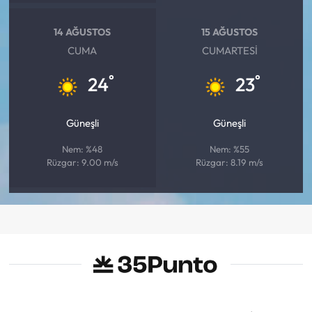
14 AĞUSTOS
15 AĞUSTOS
CUMA
CUMARTESI
°
°
24
23
Güneşli
Güneşli
Nem: %48
Nem: %55
Rüzgar: 9.00 m/s
Rüzgar: 8.19 m/s