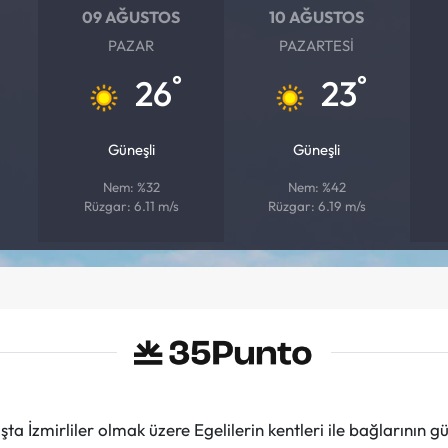
09 AĞUSTOS
10 AĞUSTOS
PAZAR
PAZARTESI
°
°
26
23
Güneşli
Güneşli
Nem: %32
Nem: %42
Rüzgar: 6.11 m/s
Rüzgar: 6.19 m/s
ta İzmirliler olmak üzere Egelilerin kentleri ile bağlarını