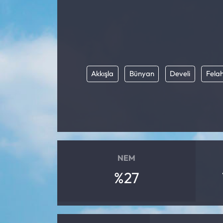
Akkışla
Bünyan
Develi
Felah
NEM
%27