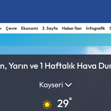
h
Çevre
Ekonomi
3. Sayfa
Haber İlan
İnfografik
n, Yarın ve 1 Haftalık Hava D
Kayseri
°
29