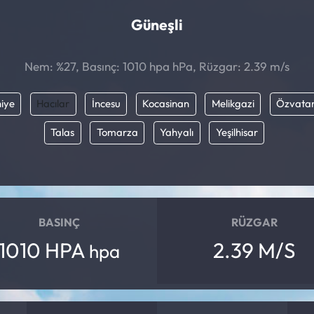
Güneşli
Nem: %27, Basınç: 1010 hpa hPa, Rüzgar: 2.39 m/s
iye
Hacılar
İncesu
Kocasinan
Melikgazi
Özvata
Talas
Tomarza
Yahyalı
Yeşilhisar
BASINÇ
RÜZGAR
1010 HPA
2.39 M/S
hpa