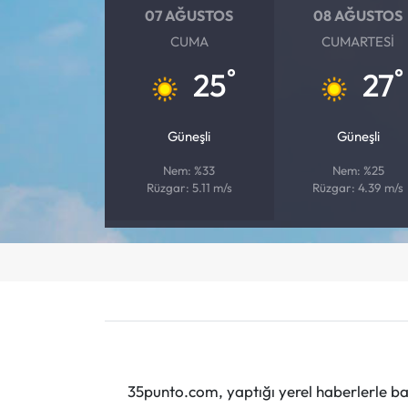
07 AĞUSTOS
08 AĞUSTOS
CUMA
CUMARTESI
°
°
25
27
Güneşli
Güneşli
Nem: %33
Nem: %25
Rüzgar: 5.11 m/s
Rüzgar: 4.39 m/s
35punto.com, yaptığı yerel haberlerle baş