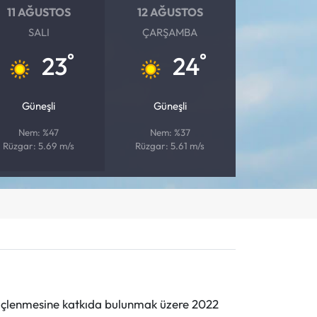
11 AĞUSTOS
12 AĞUSTOS
SALI
ÇARŞAMBA
°
°
23
24
Güneşli
Güneşli
Nem: %47
Nem: %37
Rüzgar: 5.69 m/s
Rüzgar: 5.61 m/s
n güçlenmesine katkıda bulunmak üzere 2022