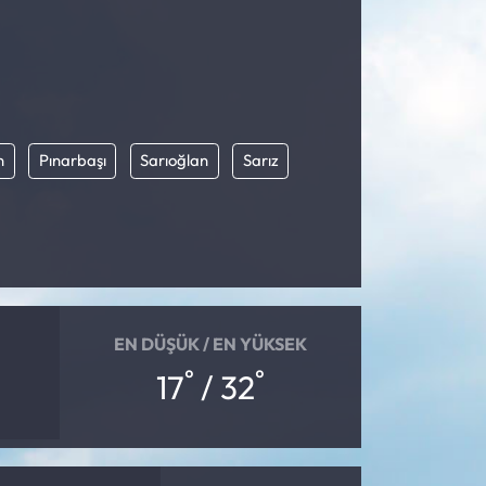
n
Pınarbaşı
Sarıoğlan
Sarız
EN DÜŞÜK / EN YÜKSEK
°
°
17
/ 32