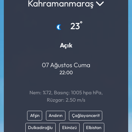
Kahramanmaraş
°
23
Açık
07 Ağustos Cuma
22:00
Nem: %72, Basınç: 1005 hpa hPa,
Rüzgar: 2.50 m/s
Afşin
Andırın
Çağlayancerit
Dulkadiroğlu
Ekinözü
Elbistan