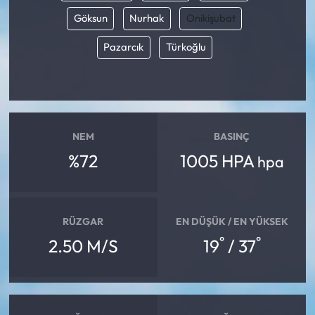
Göksun
Nurhak
Onikişubat
Pazarcık
Türkoğlu
NEM
BASINÇ
%72
1005 HPA
hpa
RÜZGAR
EN DÜŞÜK / EN YÜKSEK
°
°
2.50 M/S
19
/ 37