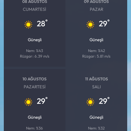
08 AĞUSTOS
09 AĞUSTOS
CUMARTESI
PAZAR
°
°
28
29
Güneşli
Güneşli
Nem: %43
Nem: %42
Rüzgar: 6.39 m/s
Rüzgar: 5.81 m/s
10 AĞUSTOS
11 AĞUSTOS
PAZARTESI
SALI
°
°
29
29
Güneşli
Güneşli
Nem: %36
Nem: %32