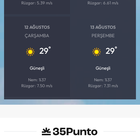
Rüzgar: 5.39 m/s
Rüzgar: 6.61 m/s
12 AĞUSTOS
13 AĞUSTOS
ÇARŞAMBA
PERŞEMBE
°
°
29
29
Güneşli
Güneşli
Nem: %37
Nem: %37
Rüzgar: 7.50 m/s
Rüzgar: 7.31 m/s