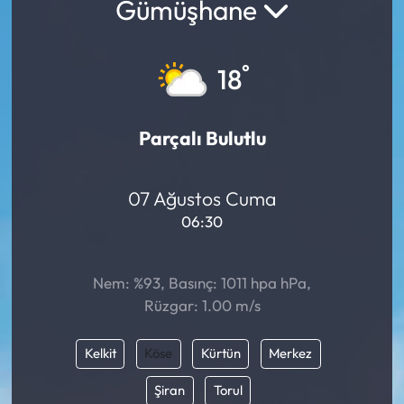
Gümüşhane
°
18
Parçalı Bulutlu
07 Ağustos Cuma
06:30
Nem: %93, Basınç: 1011 hpa hPa,
Rüzgar: 1.00 m/s
Kelkit
Köse
Kürtün
Merkez
Şiran
Torul