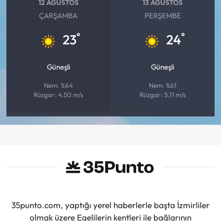
12 AĞUSTOS
13 AĞUSTOS
ÇARŞAMBA
PERŞEMBE
°
°
23
24
Güneşli
Güneşli
Nem: %64
Nem: %61
Rüzgar: 4.50 m/s
Rüzgar: 5.11 m/s
35punto.com, yaptığı yerel haberlerle başta İzmirliler
olmak üzere Egelilerin kentleri ile bağlarının