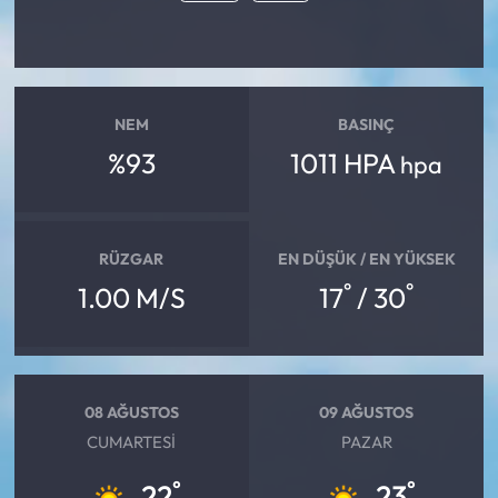
NEM
BASINÇ
%93
1011 HPA
hpa
RÜZGAR
EN DÜŞÜK / EN YÜKSEK
°
°
1.00 M/S
17
/ 30
08 AĞUSTOS
09 AĞUSTOS
CUMARTESI
PAZAR
°
°
22
23