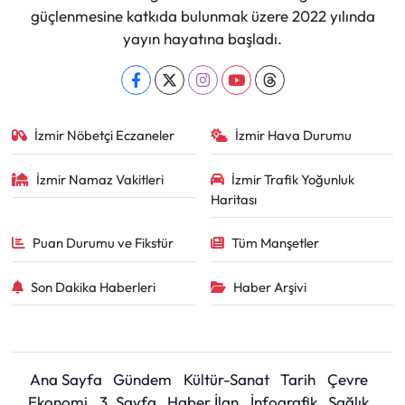
güçlenmesine katkıda bulunmak üzere 2022 yılında
yayın hayatına başladı.
İzmir Nöbetçi Eczaneler
İzmir Hava Durumu
İzmir Namaz Vakitleri
İzmir Trafik Yoğunluk
Haritası
Puan Durumu ve Fikstür
Tüm Manşetler
Son Dakika Haberleri
Haber Arşivi
Ana Sayfa
Gündem
Kültür-Sanat
Tarih
Çevre
Ekonomi
3. Sayfa
Haber İlan
İnfografik
Sağlık