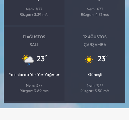
Nem: %77
Nem: %73
Rüzgar: 3.39 m/s
Rüzgar: 4.81 m/s
11 AĞUSTOS
12 AĞUSTOS
SALI
ÇARŞAMBA
°
°
23
23
Yakınlarda Yer Yer Yağmur
Güneşli
Nem: %77
Nem: %77
Rüzgar: 3.69 m/s
Rüzgar: 3.50 m/s