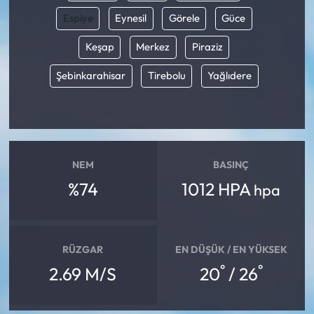
Espiye
Eynesil
Görele
Güce
Keşap
Merkez
Piraziz
Şebinkarahisar
Tirebolu
Yağlıdere
NEM
BASINÇ
%74
1012 HPA
hpa
RÜZGAR
EN DÜŞÜK / EN YÜKSEK
°
°
2.69 M/S
20
/ 26