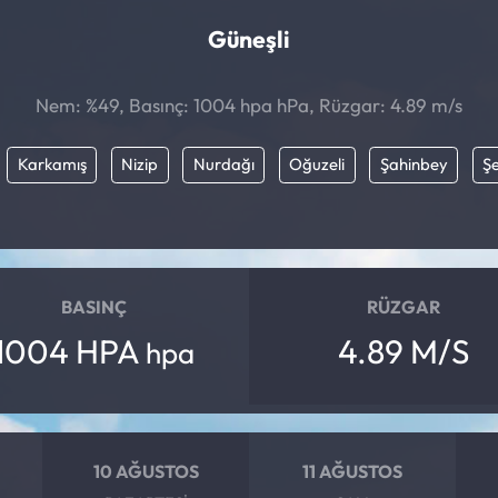
Güneşli
Nem: %49, Basınç: 1004 hpa hPa, Rüzgar: 4.89 m/s
Karkamış
Nizip
Nurdağı
Oğuzeli
Şahinbey
Şe
BASINÇ
RÜZGAR
1004 HPA
4.89 M/S
hpa
10 AĞUSTOS
11 AĞUSTOS