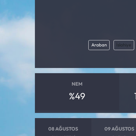
Araban
İslahiye
NEM
%49
08 AĞUSTOS
09 AĞUSTOS