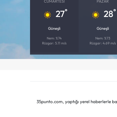
CUMARTESI
PAZAR
°
°
27
28
Güneşli
Güneşli
Nem: %74
Nem: %73
Rüzgar: 5.11 m/s
Rüzgar: 4.69 m/s
35punto.com, yaptığı yerel haberlerle baş