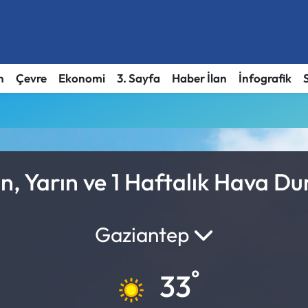
h
Çevre
Ekonomi
3. Sayfa
Haber İlan
İnfografik
ün, Yarın ve 1 Haftalık Hava D
Gaziantep
°
33