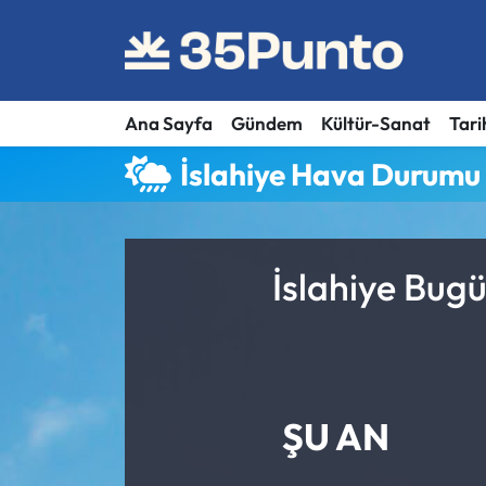
Ana Sayfa
Gündem
Kültür-Sanat
Tari
İslahiye Hava Durumu
İslahiye Bug
ŞU AN