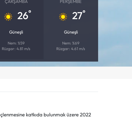
ÇARŞAMBA
PERŞEMBE
°
°
26
27
Güneşli
Güneşli
Nem: %59
Nem: %69
Rüzgar: 4.81 m/s
Rüzgar: 4.61 m/s
n güçlenmesine katkıda bulunmak üzere 2022