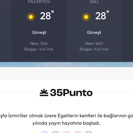
PAZARTESI
SALI
°
°
28
28
Güneşli
Güneşli
Nem: %66
Nem: %60
Rüzgar: 4.61 m/s
Rüzgar: 4.61 m/s
ta İzmirliler olmak üzere Egelilerin kentleri ile bağlarını
yılında yayın hayatına başladı.