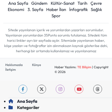
Ana Sayfa
Gündem
Kültür-Sanat
Tarih
Çevre
Ekonomi
3. Sayfa
Haber İlan
İnfografik
Sağlık
Spor
Sitede yayınlanan içerik ve yorumlardan yazarları sorumludur.
Yayınlanan yorumlardan 35Punto sorumlu tutulamaz. Sitedeki tüm
harici linkler ayrı bir sayfada açılır. Sitemizde yayınlanan haber,
köşe yazıları ve fotoğraflar izin alınmaksızın kaynak gösterilse dahi,
herhangi bir ortamda kullanılamaz ve yayınlanamaz
Hakkımızda
Künye
Haber Yazılımı:
TE Bilişim
| Copyright
İletişim
© 2026
Ana Sayfa
Kategoriler