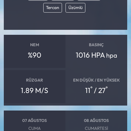
Tercan
Üzümlü
NEM
BASINÇ
%90
1016 HPA
hpa
RÜZGAR
EN DÜŞÜK / EN YÜKSEK
°
°
1.89 M/S
11
/ 27
07 AĞUSTOS
08 AĞUSTOS
CUMA
CUMARTESI