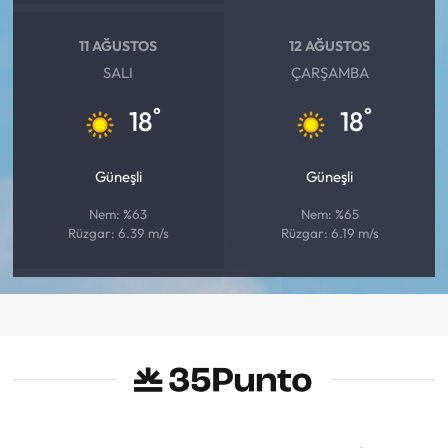
11 AĞUSTOS
12 AĞUSTOS
SALI
ÇARŞAMBA
°
°
18
18
Güneşli
Güneşli
Nem: %63
Nem: %65
Rüzgar: 6.39 m/s
Rüzgar: 6.19 m/s