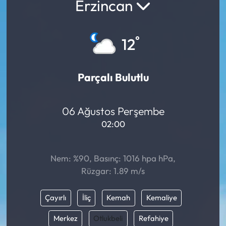
Erzincan
°
12
Parçalı Bulutlu
06 Ağustos Perşembe
02:00
Nem: %90, Basınç: 1016 hpa hPa,
Rüzgar: 1.89 m/s
Çayırlı
İliç
Kemah
Kemaliye
Merkez
Otlukbeli
Refahiye