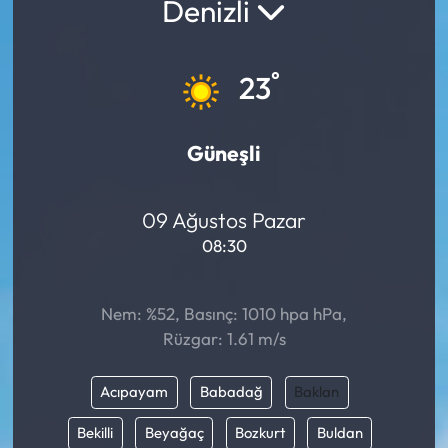
Denizli
°
23
Güneşli
09 Ağustos Pazar
08:30
Nem: %52, Basınç: 1010 hpa hPa,
Rüzgar: 1.61 m/s
Acıpayam
Babadağ
Baklan
Bekilli
Beyağaç
Bozkurt
Buldan