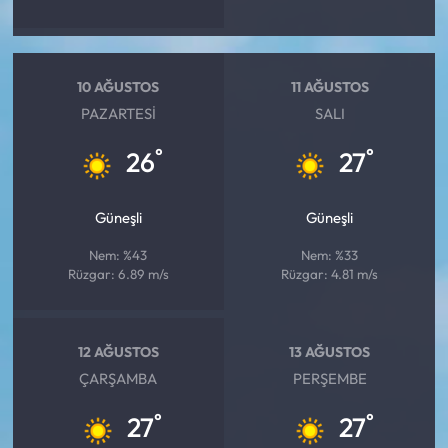
10 AĞUSTOS
11 AĞUSTOS
PAZARTESI
SALI
°
°
26
27
Güneşli
Güneşli
Nem: %43
Nem: %33
Rüzgar: 6.89 m/s
Rüzgar: 4.81 m/s
12 AĞUSTOS
13 AĞUSTOS
ÇARŞAMBA
PERŞEMBE
°
°
27
27