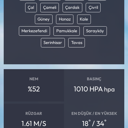
Çal
Çameli
Çardak
Çivril
Güney
Honaz
Kale
Merkezefendi
Pamukkale
Sarayköy
Serinhisar
Tavas
NEM
BASINÇ
%52
1010 HPA
hpa
RÜZGAR
EN DÜŞÜK / EN YÜKSEK
°
°
1.61 M/S
18
/ 34