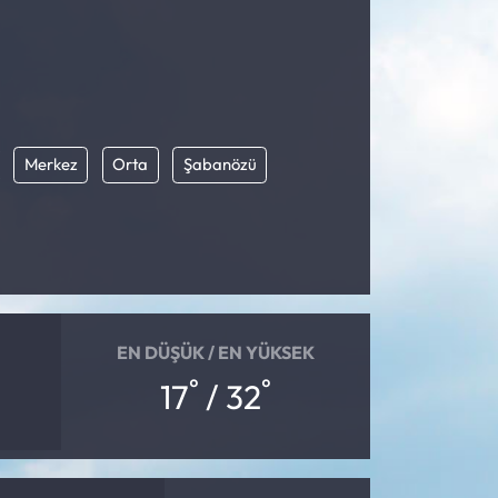
Merkez
Orta
Şabanözü
EN DÜŞÜK / EN YÜKSEK
°
°
17
/ 32