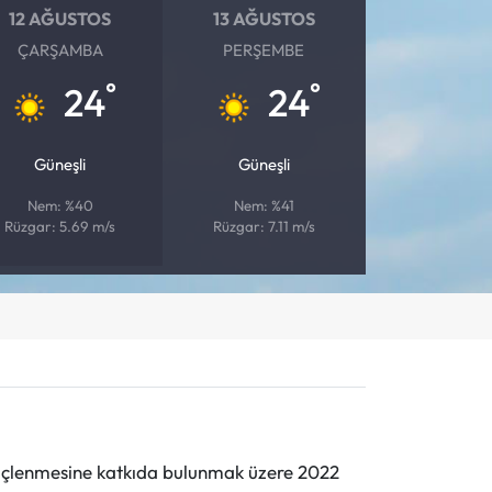
12 AĞUSTOS
13 AĞUSTOS
ÇARŞAMBA
PERŞEMBE
°
°
24
24
Güneşli
Güneşli
Nem: %40
Nem: %41
Rüzgar: 5.69 m/s
Rüzgar: 7.11 m/s
n güçlenmesine katkıda bulunmak üzere 2022