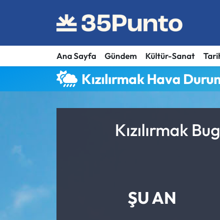
Ana Sayfa
Gündem
Kültür-Sanat
Tari
Kızılırmak Hava Duru
Kızılırmak Bu
ŞU AN