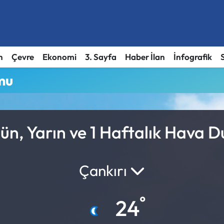
h
Çevre
Ekonomi
3. Sayfa
Haber İlan
İnfografik
mu
gün, Yarın ve 1 Haftalık Hava 
Çankırı
°
24