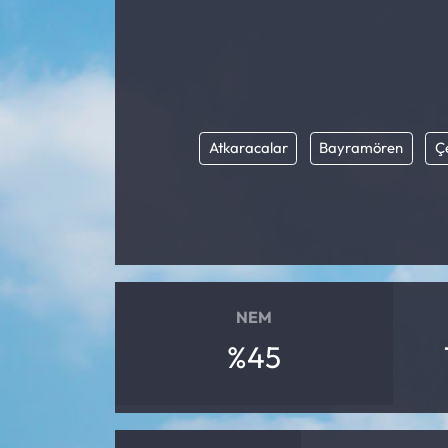
Atkaracalar
Bayramören
Ç
NEM
%45