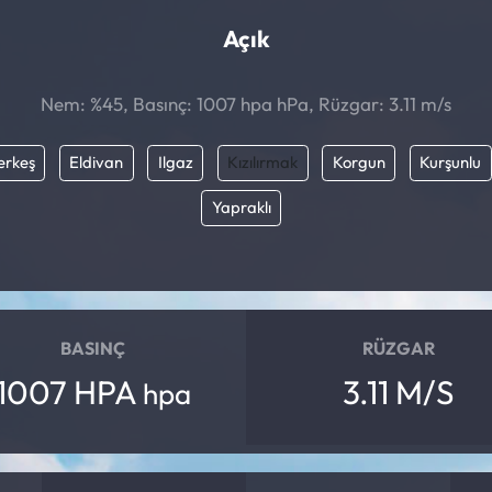
Açık
Nem: %45, Basınç: 1007 hpa hPa, Rüzgar: 3.11 m/s
erkeş
Eldivan
Ilgaz
Kızılırmak
Korgun
Kurşunlu
Yapraklı
BASINÇ
RÜZGAR
1007 HPA
3.11 M/S
hpa