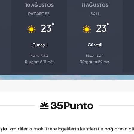
10 AĞUSTOS
11 AĞUSTOS
PAZARTESI
SALI
°
°
23
23
Güneşli
Güneşli
Nem: %49
Nem: %48
Rüzgar: 6.11 m/s
Rüzgar: 4.89 m/s
ta İzmirliler olmak üzere Egelilerin kentleri ile bağlarını