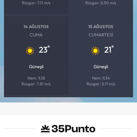
Rüzgar: 7.11 m/s
Rüzgar: 8.50 m/s
14 AĞUSTOS
15 AĞUSTOS
CUMA
CUMARTESI
°
°
23
21
Güneşli
Güneşli
Nem: %38
Nem: %34
Rüzgar: 7.81 m/s
Rüzgar: 5.11 m/s