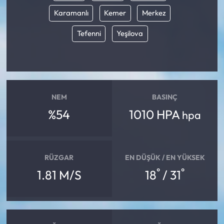
Karamanlı
Kemer
Merkez
Tefenni
Yeşilova
NEM
BASINÇ
%54
1010 HPA
hpa
RÜZGAR
EN DÜŞÜK / EN YÜKSEK
°
°
1.81 M/S
18
/ 31