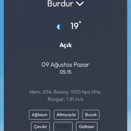
Burdur
°
19
Açık
09 Ağustos Pazar
05:15
Nem: %54, Basınç: 1010 hpa hPa,
Rüzgar: 1.81 m/s
Ağlasun
Altınyayla
Bucak
Çavdır
Çeltikçi
Gölhisar