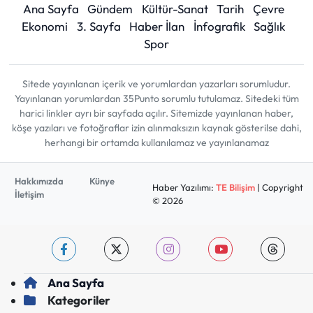
Ana Sayfa
Gündem
Kültür-Sanat
Tarih
Çevre
Ekonomi
3. Sayfa
Haber İlan
İnfografik
Sağlık
Spor
Sitede yayınlanan içerik ve yorumlardan yazarları sorumludur.
Yayınlanan yorumlardan 35Punto sorumlu tutulamaz. Sitedeki tüm
harici linkler ayrı bir sayfada açılır. Sitemizde yayınlanan haber,
köşe yazıları ve fotoğraflar izin alınmaksızın kaynak gösterilse dahi,
herhangi bir ortamda kullanılamaz ve yayınlanamaz
Hakkımızda
Künye
Haber Yazılımı:
TE Bilişim
| Copyright
İletişim
© 2026
Ana Sayfa
Kategoriler