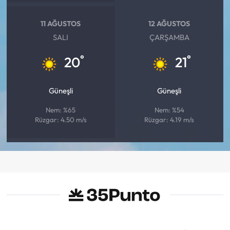
11 AĞUSTOS
12 AĞUSTOS
SALI
ÇARŞAMBA
°
°
20
21
Güneşli
Güneşli
Nem: %65
Nem: %54
Rüzgar: 4.50 m/s
Rüzgar: 4.19 m/s