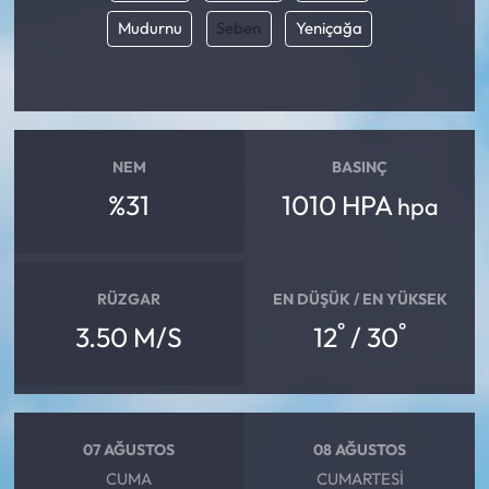
Mudurnu
Seben
Yeniçağa
NEM
BASINÇ
%31
1010 HPA
hpa
RÜZGAR
EN DÜŞÜK / EN YÜKSEK
°
°
3.50 M/S
12
/ 30
07 AĞUSTOS
08 AĞUSTOS
CUMA
CUMARTESI