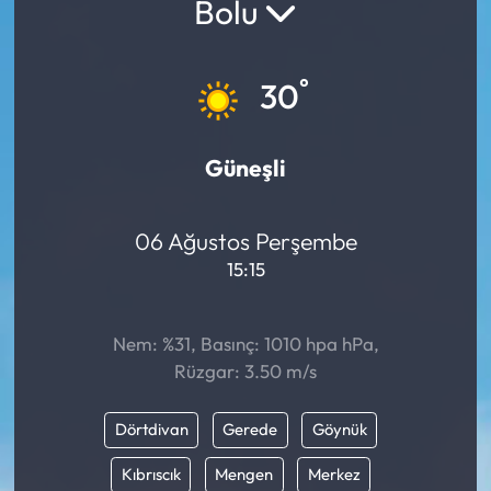
Bolu
°
30
Güneşli
06 Ağustos Perşembe
15:15
Nem: %31, Basınç: 1010 hpa hPa,
Rüzgar: 3.50 m/s
Dörtdivan
Gerede
Göynük
Kıbrıscık
Mengen
Merkez