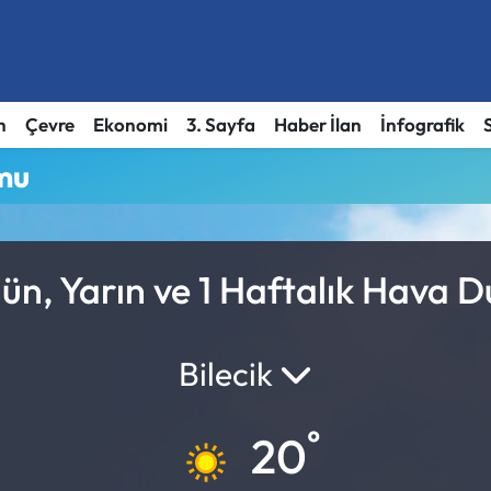
h
Çevre
Ekonomi
3. Sayfa
Haber İlan
İnfografik
mu
ün, Yarın ve 1 Haftalık Hava 
Bilecik
°
20