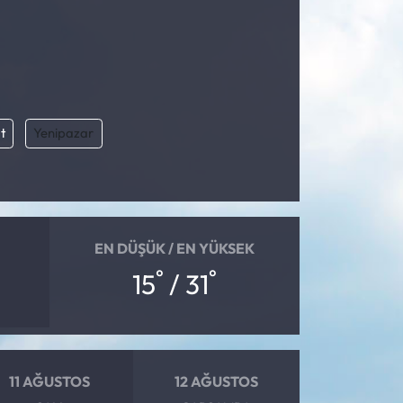
t
Yenipazar
EN DÜŞÜK / EN YÜKSEK
°
°
15
/ 31
11 AĞUSTOS
12 AĞUSTOS