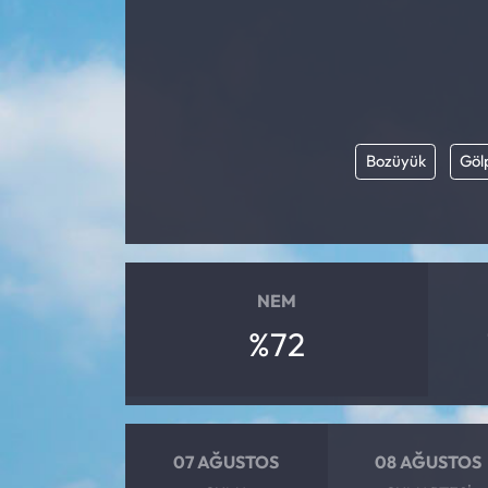
Bozüyük
Göl
NEM
%72
07 AĞUSTOS
08 AĞUSTOS