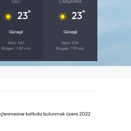
SALI
ÇARŞAMBA
°
°
23
23
Güneşli
Güneşli
Nem: %61
Nem: %54
Rüzgar: 7.89 m/s
Rüzgar: 7.19 m/s
n güçlenmesine katkıda bulunmak üzere 2022