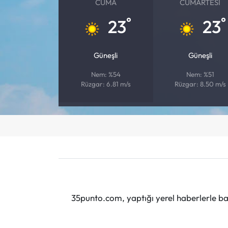
CUMA
CUMARTESI
°
°
23
23
Güneşli
Güneşli
Nem: %54
Nem: %51
Rüzgar: 6.81 m/s
Rüzgar: 8.50 m/s
35punto.com, yaptığı yerel haberlerle baş