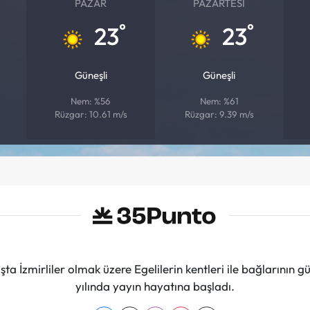
PAZAR
PAZARTESI
°
°
23
23
Güneşli
Güneşli
Nem: %56
Nem: %61
Rüzgar: 10.61 m/s
Rüzgar: 9.39 m/s
ta İzmirliler olmak üzere Egelilerin kentleri ile bağlarını
yılında yayın hayatına başladı.