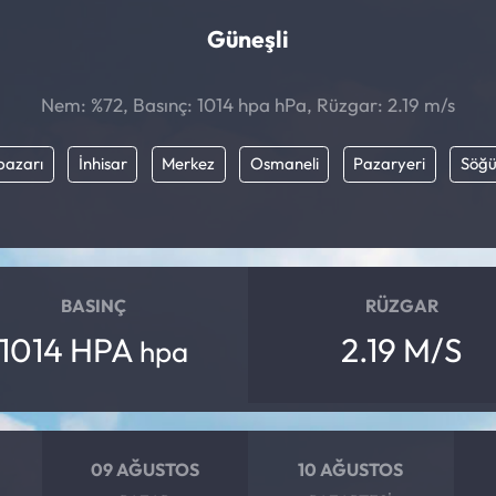
Güneşli
Nem: %72, Basınç: 1014 hpa hPa, Rüzgar: 2.19 m/s
pazarı
İnhisar
Merkez
Osmaneli
Pazaryeri
Söğü
BASINÇ
RÜZGAR
1014 HPA
2.19 M/S
hpa
09 AĞUSTOS
10 AĞUSTOS