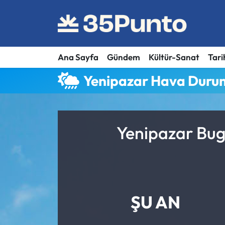
Ana Sayfa
Gündem
Kültür-Sanat
Tari
Yenipazar Hava Duru
Yenipazar Bug
ŞU AN