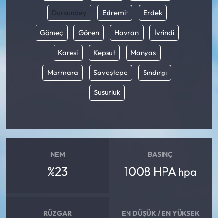
Dursunbey
Edremit
Erdek
Gömeç
Gönen
Havran
İvrindi
Karesi
Kepsut
Manyas
Marmara
Savaştepe
Sındırgı
Susurluk
NEM
BASINÇ
%23
1008 HPA
hpa
RÜZGAR
EN DÜŞÜK / EN YÜKSEK