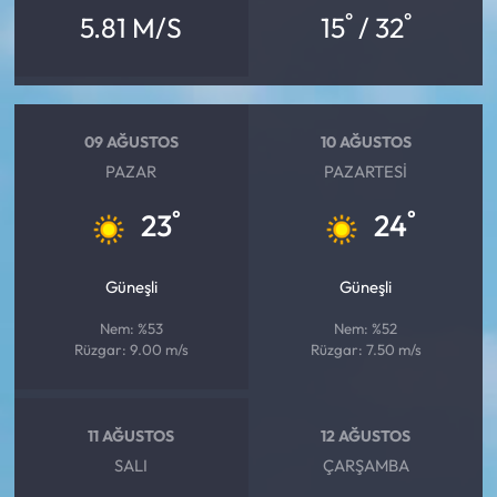
°
°
5.81 M/S
15
/ 32
09 AĞUSTOS
10 AĞUSTOS
PAZAR
PAZARTESI
°
°
23
24
Güneşli
Güneşli
Nem: %53
Nem: %52
Rüzgar: 9.00 m/s
Rüzgar: 7.50 m/s
11 AĞUSTOS
12 AĞUSTOS
SALI
ÇARŞAMBA