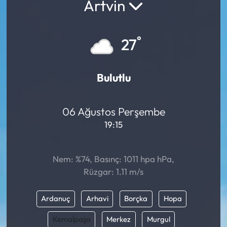
Artvin
°
27
Bulutlu
06 Ağustos Perşembe
19:15
Nem: %74, Basınç: 1011 hpa hPa,
Rüzgar: 1.11 m/s
Ardanuç
Arhavi
Borçka
Hopa
Kemalpaşa
Merkez
Murgul