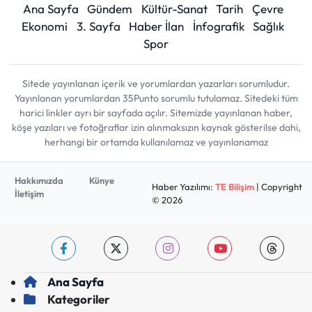
Ana Sayfa
Gündem
Kültür-Sanat
Tarih
Çevre
Ekonomi
3. Sayfa
Haber İlan
İnfografik
Sağlık
Spor
Sitede yayınlanan içerik ve yorumlardan yazarları sorumludur.
Yayınlanan yorumlardan 35Punto sorumlu tutulamaz. Sitedeki tüm
harici linkler ayrı bir sayfada açılır. Sitemizde yayınlanan haber,
köşe yazıları ve fotoğraflar izin alınmaksızın kaynak gösterilse dahi,
herhangi bir ortamda kullanılamaz ve yayınlanamaz
Hakkımızda
Künye
Haber Yazılımı:
TE Bilişim
| Copyright
İletişim
© 2026
Ana Sayfa
Kategoriler