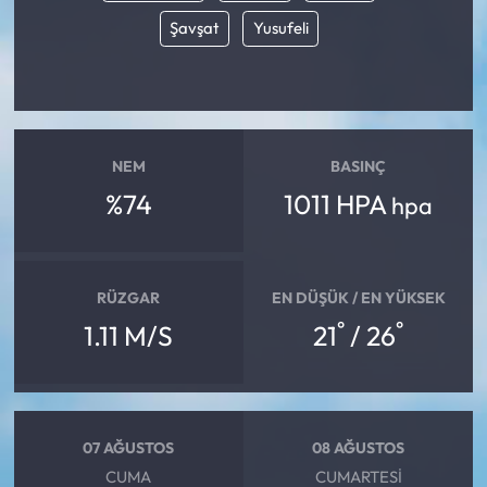
Şavşat
Yusufeli
NEM
BASINÇ
%74
1011 HPA
hpa
RÜZGAR
EN DÜŞÜK / EN YÜKSEK
°
°
1.11 M/S
21
/ 26
07 AĞUSTOS
08 AĞUSTOS
CUMA
CUMARTESI