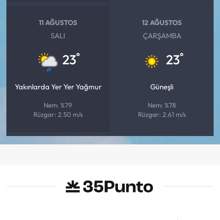
11 AĞUSTOS
12 AĞUSTOS
SALI
ÇARŞAMBA
°
°
23
23
Yakınlarda Yer Yer Yağmur
Güneşli
Nem: %79
Nem: %78
Rüzgar: 2.50 m/s
Rüzgar: 2.61 m/s