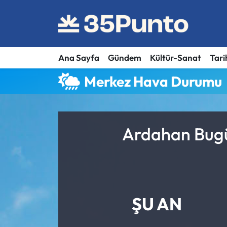
Ana Sayfa
Gündem
Kültür-Sanat
Tari
Merkez Hava Durumu
Ardahan Bugü
ŞU AN