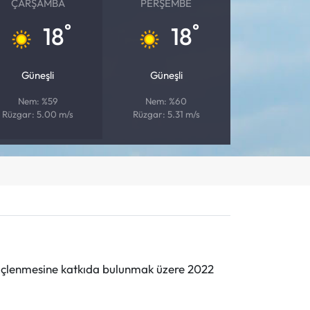
ÇARŞAMBA
PERŞEMBE
°
°
18
18
Güneşli
Güneşli
Nem: %59
Nem: %60
Rüzgar: 5.00 m/s
Rüzgar: 5.31 m/s
n güçlenmesine katkıda bulunmak üzere 2022