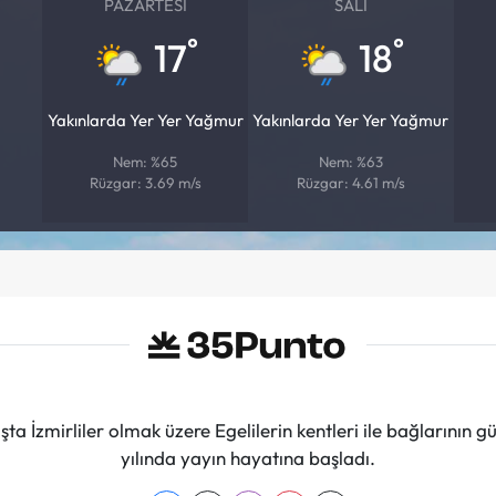
PAZARTESI
SALI
°
°
17
18
Yakınlarda Yer Yer Yağmur
Yakınlarda Yer Yer Yağmur
Nem: %65
Nem: %63
Rüzgar: 3.69 m/s
Rüzgar: 4.61 m/s
ta İzmirliler olmak üzere Egelilerin kentleri ile bağlarını
yılında yayın hayatına başladı.