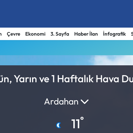
h
Çevre
Ekonomi
3. Sayfa
Haber İlan
İnfografik
n, Yarın ve 1 Haftalık Hava D
Ardahan
°
11