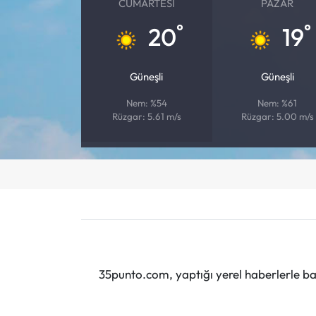
CUMARTESI
PAZAR
°
°
20
19
Güneşli
Güneşli
Nem: %54
Nem: %61
Rüzgar: 5.61 m/s
Rüzgar: 5.00 m/s
35punto.com, yaptığı yerel haberlerle baş