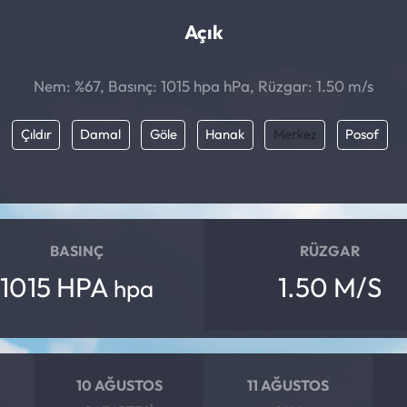
Açık
Nem: %67, Basınç: 1015 hpa hPa, Rüzgar: 1.50 m/s
Çıldır
Damal
Göle
Hanak
Merkez
Posof
BASINÇ
RÜZGAR
1015 HPA
1.50 M/S
hpa
10 AĞUSTOS
11 AĞUSTOS