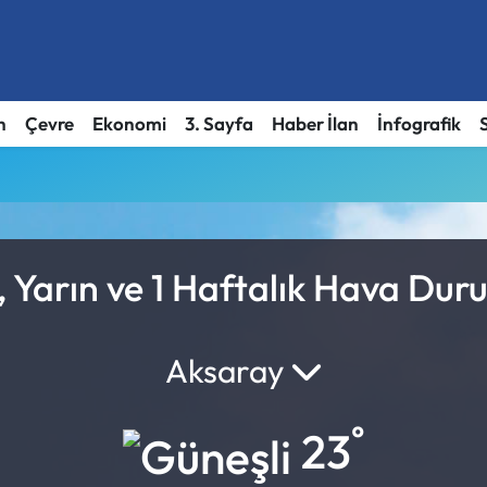
h
Çevre
Ekonomi
3. Sayfa
Haber İlan
İnfografik
, Yarın ve 1 Haftalık Hava Du
Aksaray
°
23