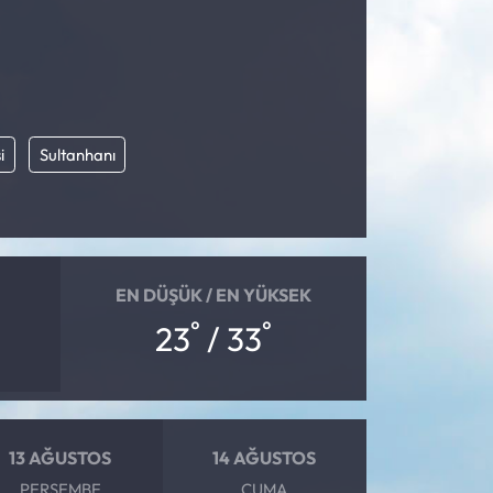
i
Sultanhanı
EN DÜŞÜK / EN YÜKSEK
°
°
23
/ 33
13 AĞUSTOS
14 AĞUSTOS
PERŞEMBE
CUMA