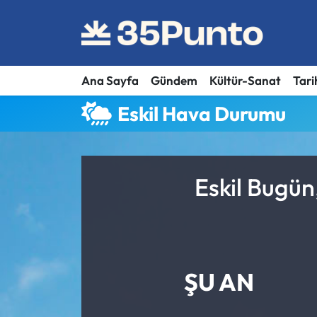
Ana Sayfa
Gündem
Kültür-Sanat
Tari
Eskil Hava Durumu
Eskil Bugün
ŞU AN