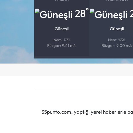
°
28
Güneşli
Güneşli
Nem: %31
Nem: %36
Rüzgar: 9.61 m/s
Rüzgar: 9.00 m/s
35punto.com, yaptığı yerel haberlerle baş