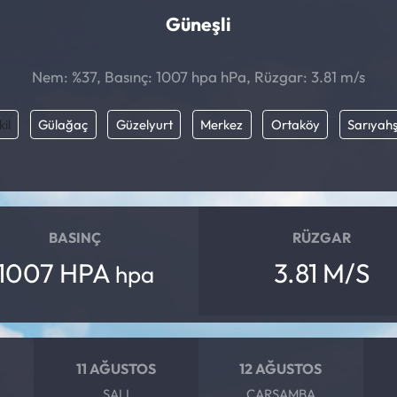
Güneşli
Nem: %37, Basınç: 1007 hpa hPa, Rüzgar: 3.81 m/s
kil
Gülağaç
Güzelyurt
Merkez
Ortaköy
Sarıyahş
BASINÇ
RÜZGAR
1007 HPA
3.81 M/S
hpa
11 AĞUSTOS
12 AĞUSTOS
SALI
ÇARŞAMBA