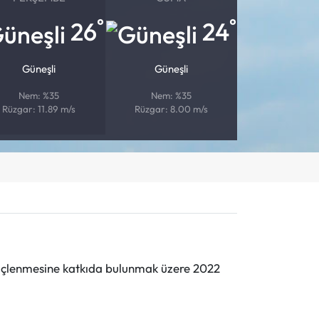
°
°
26
24
Güneşli
Güneşli
Nem: %35
Nem: %35
Rüzgar: 11.89 m/s
Rüzgar: 8.00 m/s
n güçlenmesine katkıda bulunmak üzere 2022