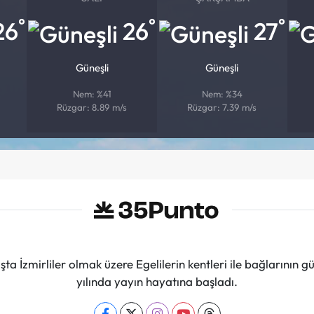
°
°
°
26
26
27
Güneşli
Güneşli
Nem: %41
Nem: %34
Rüzgar: 8.89 m/s
Rüzgar: 7.39 m/s
ta İzmirliler olmak üzere Egelilerin kentleri ile bağlarını
yılında yayın hayatına başladı.