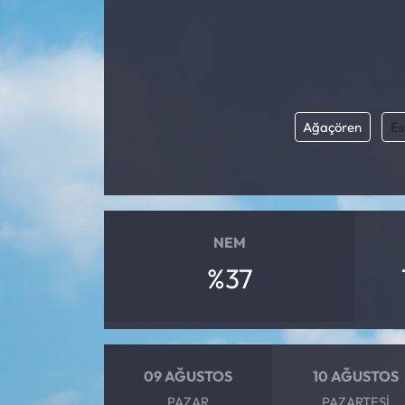
Ağaçören
Es
NEM
%37
09 AĞUSTOS
10 AĞUSTOS
PAZAR
PAZARTESI