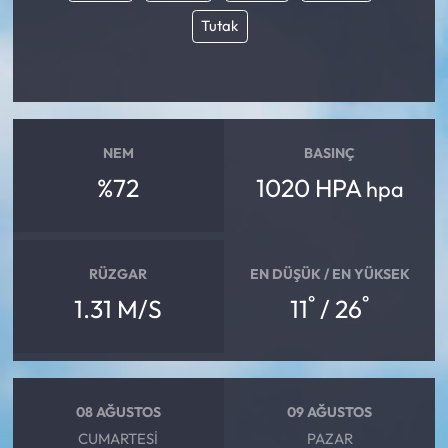
Tutak
NEM
BASINÇ
%72
1020 HPA
hpa
RÜZGAR
EN DÜŞÜK / EN YÜKSEK
°
°
1.31 M/S
11
/ 26
08 AĞUSTOS
09 AĞUSTOS
CUMARTESI
PAZAR