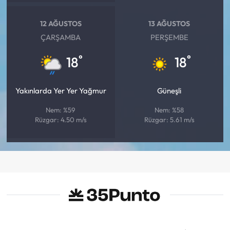
12 AĞUSTOS
13 AĞUSTOS
ÇARŞAMBA
PERŞEMBE
°
°
18
18
Yakınlarda Yer Yer Yağmur
Güneşli
Nem: %59
Nem: %58
Rüzgar: 4.50 m/s
Rüzgar: 5.61 m/s