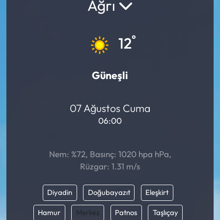
Ağrı
°
12
Güneşli
07 Ağustos Cuma
06:00
Nem: %72, Basınç: 1020 hpa hPa,
Rüzgar: 1.31 m/s
Diyadin
Doğubayazıt
Eleşkirt
Hamur
Merkez
Patnos
Taşlıçay