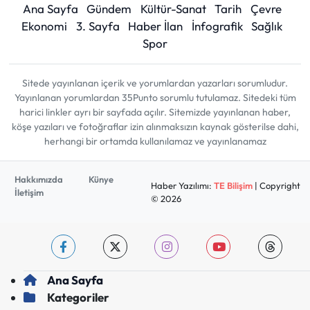
Ana Sayfa
Gündem
Kültür-Sanat
Tarih
Çevre
Ekonomi
3. Sayfa
Haber İlan
İnfografik
Sağlık
Spor
Sitede yayınlanan içerik ve yorumlardan yazarları sorumludur.
Yayınlanan yorumlardan 35Punto sorumlu tutulamaz. Sitedeki tüm
harici linkler ayrı bir sayfada açılır. Sitemizde yayınlanan haber,
köşe yazıları ve fotoğraflar izin alınmaksızın kaynak gösterilse dahi,
herhangi bir ortamda kullanılamaz ve yayınlanamaz
Hakkımızda
Künye
Haber Yazılımı:
TE Bilişim
| Copyright
İletişim
© 2026
Ana Sayfa
Kategoriler