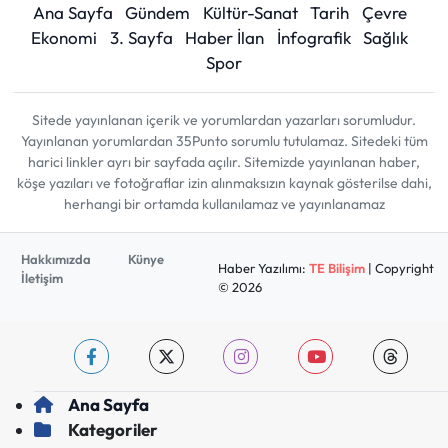
Ana Sayfa
Gündem
Kültür-Sanat
Tarih
Çevre
Ekonomi
3. Sayfa
Haber İlan
İnfografik
Sağlık
Spor
Sitede yayınlanan içerik ve yorumlardan yazarları sorumludur.
Yayınlanan yorumlardan 35Punto sorumlu tutulamaz. Sitedeki tüm
harici linkler ayrı bir sayfada açılır. Sitemizde yayınlanan haber,
köşe yazıları ve fotoğraflar izin alınmaksızın kaynak gösterilse dahi,
herhangi bir ortamda kullanılamaz ve yayınlanamaz
Hakkımızda
Künye
Haber Yazılımı:
TE Bilişim
| Copyright
İletişim
© 2026
Ana Sayfa
Kategoriler