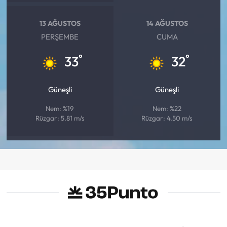
13 AĞUSTOS
14 AĞUSTOS
PERŞEMBE
CUMA
°
°
33
32
Güneşli
Güneşli
Nem: %19
Nem: %22
Rüzgar: 5.81 m/s
Rüzgar: 4.50 m/s