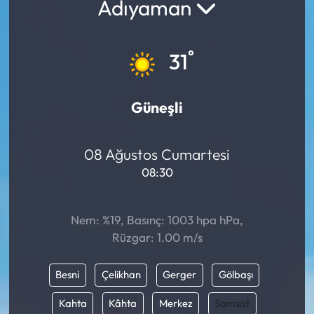
Adıyaman
°
31
Güneşli
08 Ağustos Cumartesi
08:30
Nem: %19, Basınç: 1003 hpa hPa,
Rüzgar: 1.00 m/s
Besni
Çelikhan
Gerger
Gölbaşı
Kahta
Kâhta
Merkez
Samsat