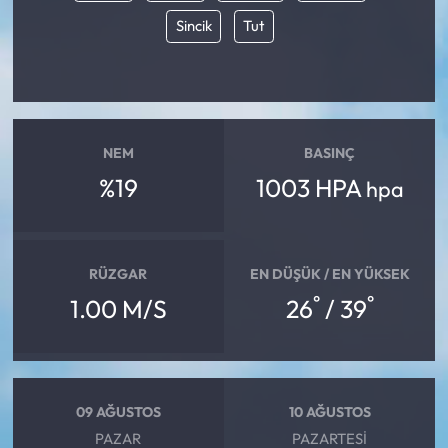
Sincik
Tut
NEM
BASINÇ
%19
1003 HPA
hpa
RÜZGAR
EN DÜŞÜK / EN YÜKSEK
°
°
1.00 M/S
26
/ 39
09 AĞUSTOS
10 AĞUSTOS
PAZAR
PAZARTESI