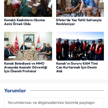
Konaklı Kadınların Okuma
Efeler'de Yaz Tatili Satrançla
Azmi Örnek Oldu
Renkleniyor
Konak Belediyesi ve MMO
Konak'ın Gururu KAM Timi
Arasında Asansör Güvenliği
Can Kurtarmak İçin Demir
İçin Önemli Protokol
Aldı
Yorumlar