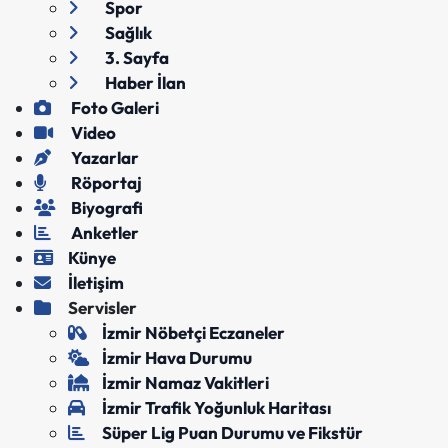
Spor
Sağlık
3. Sayfa
Haber İlan
Foto Galeri
Video
Yazarlar
Röportaj
Biyografi
Anketler
Künye
İletişim
Servisler
İzmir Nöbetçi Eczaneler
İzmir Hava Durumu
İzmir Namaz Vakitleri
İzmir Trafik Yoğunluk Haritası
Süper Lig Puan Durumu ve Fikstür