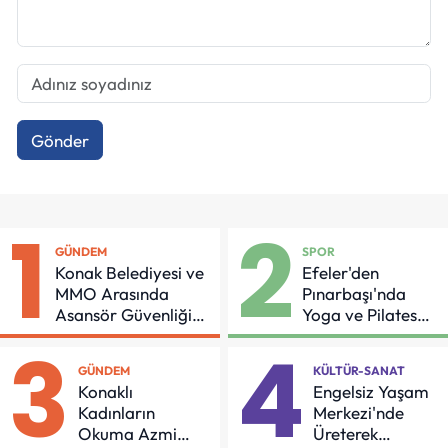
Gönder
1
2
GÜNDEM
SPOR
Konak Belediyesi ve
Efeler'den
MMO Arasında
Pınarbaşı'nda
Asansör Güvenliği
Yoga ve Pilates
İçin Önemli Protokol
Buluşması
3
4
GÜNDEM
KÜLTÜR-SANAT
Konaklı
Engelsiz Yaşam
Kadınların
Merkezi'nde
Okuma Azmi
Üreterek