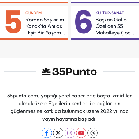
Örnek Oldu
Güçleniyorlar
5
6
GÜNDEM
KÜLTÜR-SANAT
Roman Soykırımı
Başkan Galip
Konak'ta Anıldı:
Özel'den 55
"Eşit Bir Yaşam
Mahalleye Çocuk
İçin Mücadeleyi
Şenliği
Sürdüreceğiz"
35punto.com, yaptığı yerel haberlerle başta İzmirliler
olmak üzere Egelilerin kentleri ile bağlarının
güçlenmesine katkıda bulunmak üzere 2022 yılında
yayın hayatına başladı.