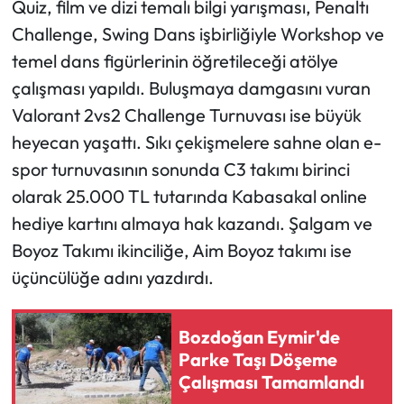
Quiz, film ve dizi temalı bilgi yarışması, Penaltı
Challenge, Swing Dans işbirliğiyle Workshop ve
temel dans figürlerinin öğretileceği atölye
çalışması yapıldı. Buluşmaya damgasını vuran
Valorant 2vs2 Challenge Turnuvası ise büyük
heyecan yaşattı. Sıkı çekişmelere sahne olan e-
spor turnuvasının sonunda C3 takımı birinci
olarak 25.000 TL tutarında Kabasakal online
hediye kartını almaya hak kazandı. ⁠Şalgam ve
Boyoz Takımı ikinciliğe, ⁠Aim Boyoz takımı ise
üçüncülüğe adını yazdırdı.
Bozdoğan Eymir'de
Parke Taşı Döşeme
Çalışması Tamamlandı