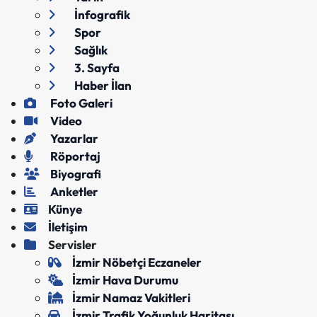
İnfografik
Spor
Sağlık
3. Sayfa
Haber İlan
Foto Galeri
Video
Yazarlar
Röportaj
Biyografi
Anketler
Künye
İletişim
Servisler
İzmir Nöbetçi Eczaneler
İzmir Hava Durumu
İzmir Namaz Vakitleri
İzmir Trafik Yoğunluk Haritası