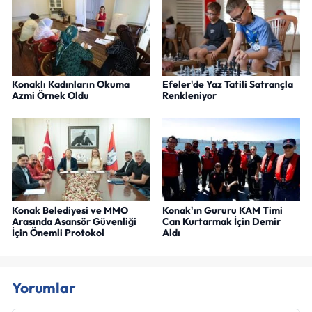
Konaklı Kadınların Okuma
Efeler'de Yaz Tatili Satrançla
Azmi Örnek Oldu
Renkleniyor
Konak Belediyesi ve MMO
Konak'ın Gururu KAM Timi
Arasında Asansör Güvenliği
Can Kurtarmak İçin Demir
İçin Önemli Protokol
Aldı
Yorumlar