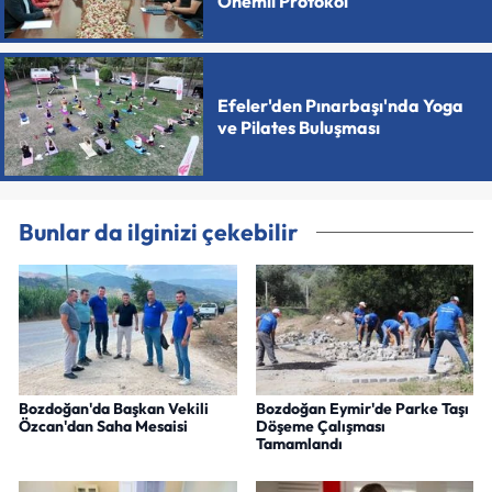
Önemli Protokol
Efeler'den Pınarbaşı'nda Yoga
ve Pilates Buluşması
Bunlar da ilginizi çekebilir
Bozdoğan'da Başkan Vekili
Bozdoğan Eymir'de Parke Taşı
Özcan'dan Saha Mesaisi
Döşeme Çalışması
Tamamlandı