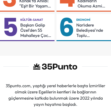
Konak'ta Anıldı:
Kadınların
"Eşit Bir Yaşam
Okuma Azmi
İçin Mücadeleyi
Örnek Oldu
5
6
Sürdüreceğiz"
KÜLTÜR-SANAT
EKONOMI
Başkan Galip
Narlıdere
Özel'den 55
Belediyesi'nde
Mahalleye Çocuk
Toplu
Şenliği
Sözleşmeye
İmzalar Atıldı
35punto.com, yaptığı yerel haberlerle başta İzmirliler
olmak üzere Egelilerin kentleri ile bağlarının
güçlenmesine katkıda bulunmak üzere 2022 yılında
yayın hayatına başladı.